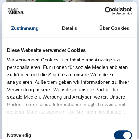
Zustimmung
Details
Über Cookies
Diese Webseite verwendet Cookies
Wir verwenden Cookies, um Inhalte und Anzeigen zu
personalisieren, Funktionen für soziale Medien anbieten
© TVB Wald/Kgl.
zu können und die Zugriffe auf unsere Website zu
analysieren. Außerdem geben wir Informationen zu Ihrer
Kletterwand Königsleiten
Verwendung unserer Website an unsere Partner für
soziale Medien, Werbung und Analysen weiter. Unsere
Königsleiten KIG
- Königsleiten/Wald
Partner führen diese Informationen möglicherweise mit
weiteren Daten zusammen, die Sie ihnen bereitgestellt
haben oder die sie im Rahmen Ihrer Nutzung der Dienste
MO.
10.08.2026
gesammelt haben.
Einwilligungsauswahl
16:00
Notwendig