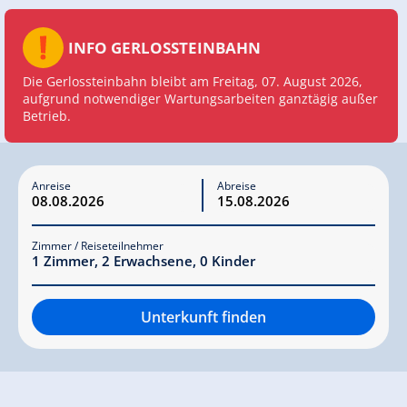
INFO GERLOSSTEINBAHN
Die Gerlossteinbahn bleibt am Freitag, 07. August 2026,
aufgrund notwendiger Wartungsarbeiten ganztägig außer
Betrieb.
Anreise
Abreise
Zimmer / Reiseteilnehmer
1
Zimmer
,
2
Erwachsene
,
0
Kinder
Unterkunft finden