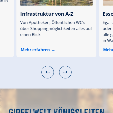
hn in
Infrastruktur von A-Z
Ess
Von Apotheken, Öffentlichen WC's
Egal 
über Shoppingmöglichkeiten alles auf
oder 
einen Blick.
alle 
in Wa
Mehr erfahren
Mehr
GIPFELWELT
KÖNIGSLEITEN