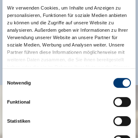
Wir verwenden Cookies, um Inhalte und Anzeigen zu
personalisieren, Funktionen für soziale Medien anbieten
zu können und die Zugriffe auf unsere Website zu
analysieren. Außerdem geben wir Informationen zu Ihrer
Verwendung unserer Website an unsere Partner für
soziale Medien, Werbung und Analysen weiter. Unsere
Partner führen diese Informationen möglicherweise mit
weiteren Daten zusammen, die Sie ihnen bereitgestellt
haben oder die sie im Rahmen Ihrer Nutzung der Dienste
gesammelt haben.
Einwilligungsauswahl
Notwendig
Medieninhaber & Herausgeber:
Zeller Bergbahnen Zillertal GmbH & Co KG
Funktional
UNTERKÜNFTE IN WALD-
Rohr 23// A-6280 Zell am Ziller
Tel: +43 5282 7165// info@zillertalarena.com
KÖNIGSLEITEN
www.zillertalarena.com
Statistiken