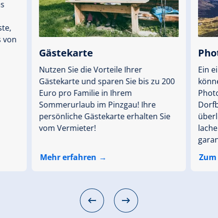
ms
te,
s von
Gästekarte
Pho
Nutzen Sie die Vorteile Ihrer
Ein e
Gästekarte und sparen Sie bis zu 200
könne
Euro pro Familie in Ihrem
Photo
Sommerurlaub im Pinzgau! Ihre
Dorfb
persönliche Gästekarte erhalten Sie
über
vom Vermieter!
lach
garan
Mehr erfahren
Zum 