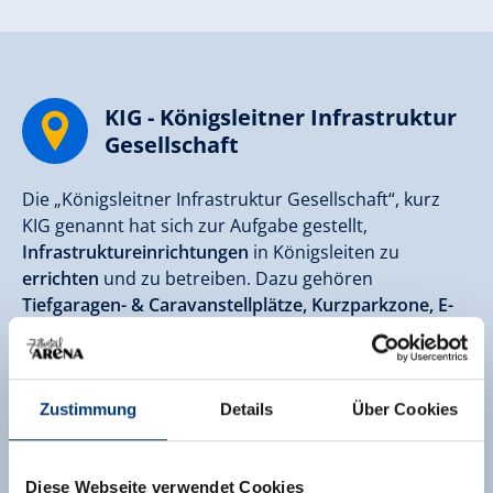
KIG - Königsleitner Infrastruktur
Gesellschaft
Die „Königsleitner Infrastruktur Gesellschaft“, kurz
KIG genannt hat sich zur Aufgabe gestellt,
Infrastruktureinrichtungen
in Königsleiten zu
errichten
und zu betreiben. Dazu gehören
Tiefgaragen- & Caravanstellplätze, Kurzparkzone, E-
Tankstellen, Skidepot, Waschsalon, Co-Working und
vieles mehr
. Direkt beim Gebäude befindet sich auch
eine
Bushaltestelle
– man erreicht bequem und
kostenlos per Bus die Liftstationen!
Zustimmung
Details
Über Cookies
Zur Website
Diese Webseite verwendet Cookies