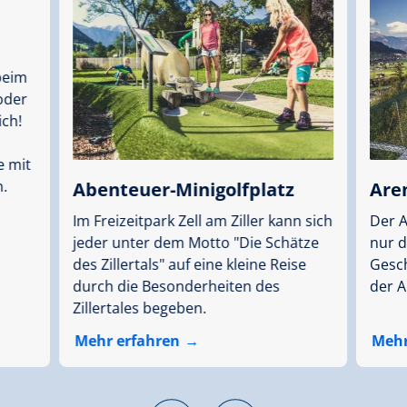
beim
oder
ich!
 mit
n.
Abenteuer-Minigolfplatz
Are
Im Freizeitpark Zell am Ziller kann sich
Der A
jeder unter dem Motto "Die Schätze
nur d
des Zillertals" auf eine kleine Reise
Gesch
durch die Besonderheiten des
der A
Zillertales begeben.
Mehr erfahren
Mehr