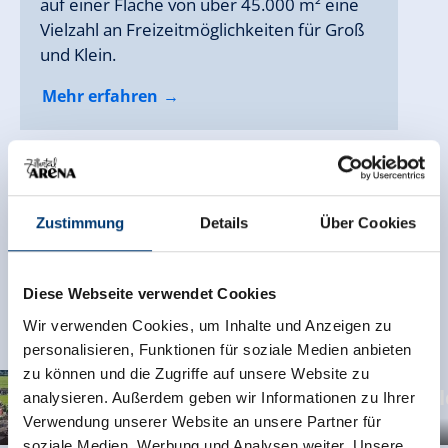
auf einer Fläche von über 45.000 m² eine
Vielzahl an Freizeitmöglichkeiten für Groß
und Klein.
Mehr erfahren
Mehr erfahren
Mehr erfahren
Mehr erfahren
Mehr erfahren
Mehr erfahren
Mehr erfahren
Mehr erfahren
Mehr erfahren
Zustimmung
Details
Über Cookies
Diese Webseite verwendet Cookies
ARENA ORTE
Wir verwenden Cookies, um Inhalte und Anzeigen zu
personalisieren, Funktionen für soziale Medien anbieten
zu können und die Zugriffe auf unsere Website zu
Gerlos
Wal
analysieren. Außerdem geben wir Informationen zu Ihrer
Verwendung unserer Website an unsere Partner für
soziale Medien, Werbung und Analysen weiter. Unsere