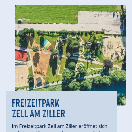
ALMPARADIES
GERLOSSTEIN
WASSERWELTEN
ERLEBNISWELT
GIPFELWELT
WASSERWELTEN
FREIZEITPARK
ABENTEUERLAND
FREIZEITPARK
KRIMML
ROSENALM
KÖNIGSLEITEN
KRIMML
LATSCHENLAND
ZELL AM ZILLER
GERLOS
ZELL AM ZILLER
GERLOS
Im Freizeitpark Zell am Ziller eröffnet sich