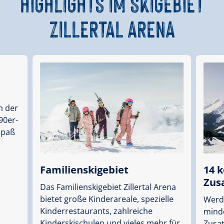
HIGHLIGHTS IM SKIGEBIET
ZILLERTAL ARENA
n der
 90er-
spaß
Familienskigebiet
14 
Zus
Das Familienskigebiet Zillertal Arena
bietet große Kinderareale, spezielle
Werd
Kinderrestaurants, zahlreiche
mind
Kinderskischulen und vieles mehr für
Zusa