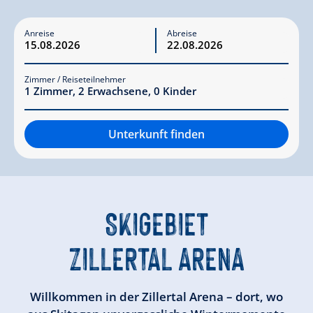
Anreise
Abreise
Zimmer / Reiseteilnehmer
1
Zimmer
,
2
Erwachsene
,
0
Kinder
Unterkunft finden
SKIGEBIET
ZILLERTAL ARENA
Willkommen in der Zillertal Arena – dort, wo