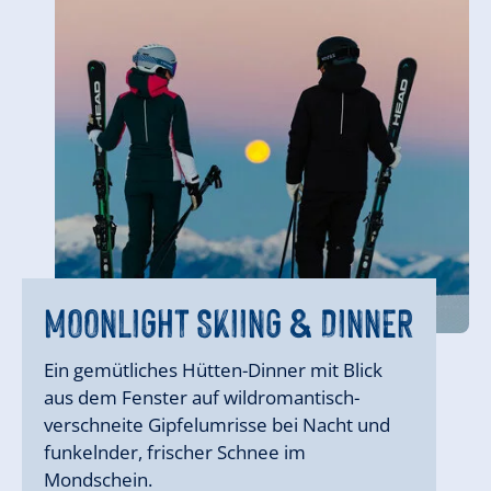
GOOD MORNING SKIING IM
GOOD MORNING SKIING IM
MOONLIGHT SKIING & DINNER
MÄRZ
MÄRZ
MOONLIGHT SKIING & DINNER
Ein gemütliches Hütten-Dinner mit Blick
aus dem Fenster auf wildromantisch-
verschneite Gipfelumrisse bei Nacht und
funkelnder, frischer Schnee im
Mondschein.