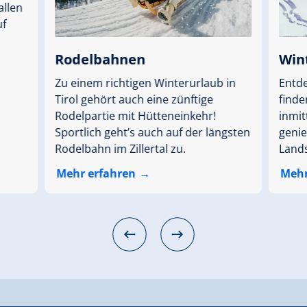
allen
uf
Rodelbahnen
Win
Zu einem richtigen Winterurlaub in
Entde
Tirol gehört auch eine zünftige
finde
Rodelpartie mit Hütteneinkehr!
inmit
Sportlich geht’s auch auf der längsten
genie
Rodelbahn im Zillertal zu.
Lands
Mehr erfahren
Mehr