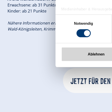
Erwachsene: ab 31 Punkte
Medieninhaber & Herausgebe
Kinder: ab 21 Punkte
Zeller Bergbahnen Zillert
Einwilligungsauswahl
Rohr 23// A-6280 Zell am Zill
Nähere Informationen erhalten Sie in Ihrem Tourismusbü
Notwendig
Tel: +43 5282 7165// info@zi
Wald-Königsleiten, Krimml-Hochkrimml.
www.zillertalarena.com
Ablehnen
Jetzt für den