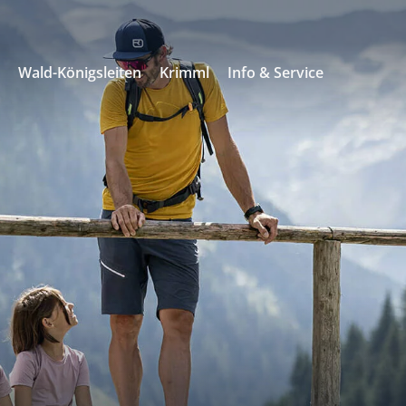
s
Wald-Königsleiten
Krimml
Info & Service