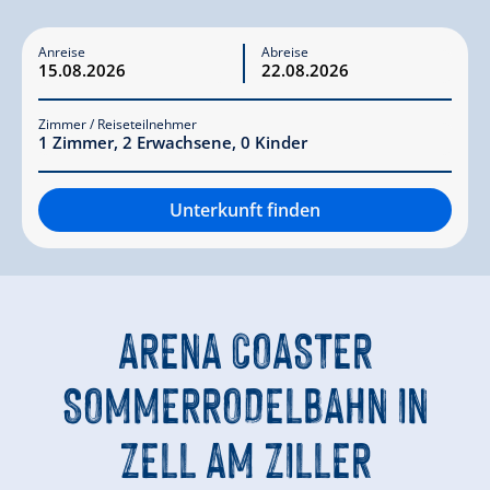
Anreise
Abreise
Zimmer / Reiseteilnehmer
1
Zimmer
,
2
Erwachsene
,
0
Kinder
Unterkunft finden
ARENA COASTER
SOMMERRODELBAHN IN
ZELL AM ZILLER