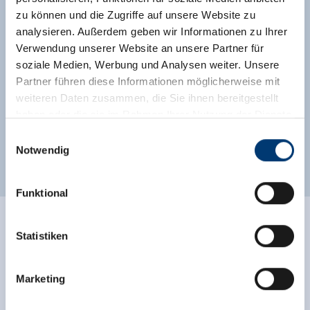
1.450
zu können und die Zugriffe auf unsere Website zu
analysieren. Außerdem geben wir Informationen zu Ihrer
Meter
Streckenlänge
Verwendung unserer Website an unsere Partner für
soziale Medien, Werbung und Analysen weiter. Unsere
Partner führen diese Informationen möglicherweise mit
weiteren Daten zusammen, die Sie ihnen bereitgestellt
haben oder die sie im Rahmen Ihrer Nutzung der Dienste
gesammelt haben.
Einwilligungsauswahl
Notwendig
Medieninhaber & Herausgeber:
Zeller Bergbahnen Zillertal GmbH & Co KG
Funktional
Rohr 23// A-6280 Zell am Ziller
Tel: +43 5282 7165// info@zillertalarena.com
www.zillertalarena.com
Statistiken
ARENA COASTER FOTO
DOWNLOAD
Marketing