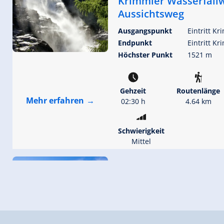
Krimmler Wasserfall
Aussichtsweg
Ausgangspunkt
Eintritt K
Endpunkt
Eintritt K
Höchster Punkt
1521 m
Gehzeit
Routenlänge
Mehr erfahren
02:30 h
4.64 km
Schwierigkeit
Mittel
Durlaßboden Stausee
Ausgangspunkt
Bräueralm
Endpunkt
Bräueralm