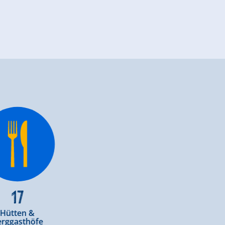
17
Hütten &
erggasthöfe