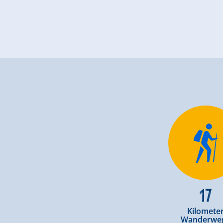
17
Kilomete
Wanderwe