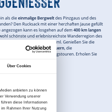
GGENIESSER
n als die
einmalige Bergwelt
des Pinzgaus und des
kunden? Den Rucksack mit einer herzhaften Jause gefüllt
 angezogen kann es losgehen auf dem
400 km langen
 wohl schönste und erlebnisreichste Wanderregion des
e bei uns in Krimml-Hochkrimml. Genießen Sie die
et des
Nationalparks Hohe Tauern
, die
e erlebnisreichen Hochgebirgstouren. Erholen Sie
uft vom Stress des Alltags!
Über Cookies
fibel Oberpinzgau
 Medien anbieten zu können
hrer Verwendung unserer
 führen diese Informationen
ie im Rahmen Ihrer Nutzung