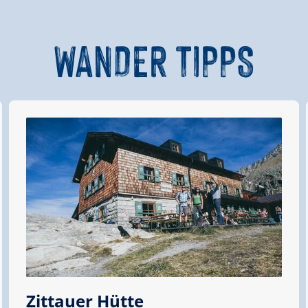
WANDER
TIPPS
Höhenmeter Bergauf
241 hm
- Richter Hütte
Tauernhaus
tte
Höhenmeter Bergauf
743 hm
Zittauer Hütte