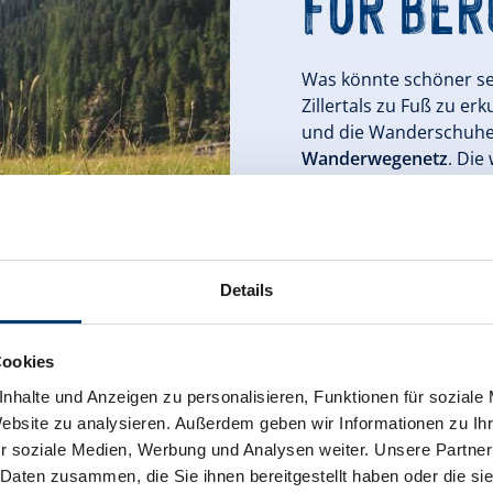
FÜR BER
Was könnte schöner sei
Zillertals zu Fuß zu er
und die Wanderschuhe
Wanderwegenetz
. Die
Oberpinzgaus finden Si
Wanderungen im Gebi
Almwanderungen und di
sich in würziger Alpenl
Details
Download Wander
Cookies
nhalte und Anzeigen zu personalisieren, Funktionen für soziale
Website zu analysieren. Außerdem geben wir Informationen zu I
r soziale Medien, Werbung und Analysen weiter. Unsere Partner
 Daten zusammen, die Sie ihnen bereitgestellt haben oder die s