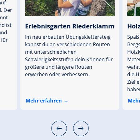
auf
l. Der
innt
nd ist
Erlebnisgarten Riederklamm
Hol
 und
Im neu erbauten Übungsklettersteig
Spaß 
 für
kannst du an verschiedenen Routen
Bergs
mit unterschiedlichen
Holz
Schwierigkeitsstufen dein Können für
Mete
größere und längere Routen
wahr.
erwerben oder verbessern.
die H
Ziel 
habe
Mehr erfahren
Mehr