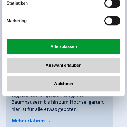
www.zillertalarena.com
Statistiken
Marketing
Alle zulassen
ABENTEUERLAND
ABENTEUERLAND
Auswahl erlauben
LATSCHENLAND
LATSCHENLAND
GERLOS
GERLOS
GERLOS
GERLOS
Ablehnen
Wer Lust auf einen abwechslungsreichen
Tag hat, ist hier genau richtig! Von
Baumhäusern bis hin zum Hochseilgarten,
hier ist für alle etwas geboten!
Mehr erfahren
Mehr erfahren
Mehr erfahren
Mehr erfahren