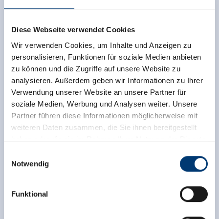
Diese Webseite verwendet Cookies
Wir verwenden Cookies, um Inhalte und Anzeigen zu
personalisieren, Funktionen für soziale Medien anbieten
zu können und die Zugriffe auf unsere Website zu
analysieren. Außerdem geben wir Informationen zu Ihrer
Verwendung unserer Website an unsere Partner für
soziale Medien, Werbung und Analysen weiter. Unsere
Partner führen diese Informationen möglicherweise mit
Walking Dinner Gerlos 2026
weiteren Daten zusammen, die Sie ihnen bereitgestellt
haben oder die sie im Rahmen Ihrer Nutzung der Dienste
gesammelt haben.
Einwilligungsauswahl
Notwendig
Medieninhaber & Herausgeber:
Zeller Bergbahnen Zillertal GmbH & Co KG
Funktional
Rohr 23// A-6280 Zell am Ziller
Tel: +43 5282 7165// info@zillertalarena.com