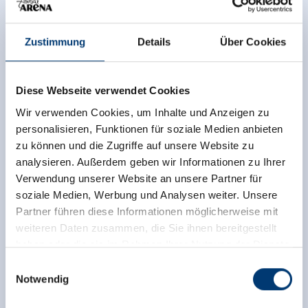
Als kleines Dankeschön wartet im Tourismusbüro
Wald-Königsleiten ein Geschenk auf dich.
Zustimmung
Details
Über Cookies
Datenschutz & Anonymität
Diese Webseite verwendet Cookies
Bei der Teilnahme werden keine personenbezogenen
Daten veröffentlicht. Standortdaten dienen
Wir verwenden Cookies, um Inhalte und Anzeigen zu
ausschließlich der wissenschaftlichen Analyse –
personalisieren, Funktionen für soziale Medien anbieten
Rückschlüsse auf Personen oder individuelle
zu können und die Zugriffe auf unsere Website zu
Lieblingsplätze sind nicht möglich.
analysieren. Außerdem geben wir Informationen zu Ihrer
Verwendung unserer Website an unsere Partner für
soziale Medien, Werbung und Analysen weiter. Unsere
Schutz stiller Orte
Partner führen diese Informationen möglicherweise mit
Die entstehende Regenerationskarte zeigt nicht
weiteren Daten zusammen, die Sie ihnen bereitgestellt
einfach neue Hotspots, sondern hilft zu verstehen,
haben oder die sie im Rahmen Ihrer Nutzung der Dienste
welche Faktoren Erholung fördern, ohne sensible
gesammelt haben.
Einwilligungsauswahl
Orte zu überlasten. So bleibt die Natur für alle
Notwendig
erlebbar – heute und in Zukunft.
Medieninhaber & Herausgeber: