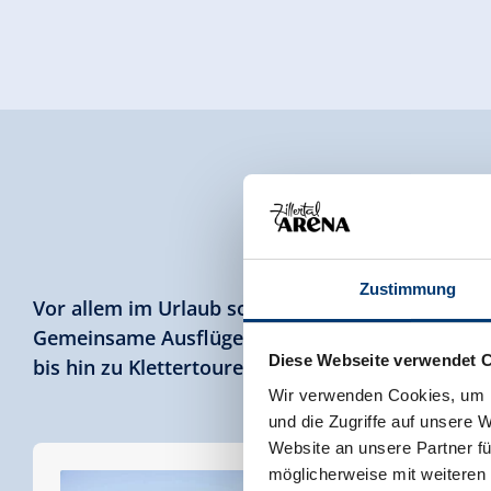
FAMILY &
Zustimmung
Vor allem im Urlaub soll das Familienleben nicht
Gemeinsame Ausflüge, wie beispielsweise zu de
Diese Webseite verwendet 
bis hin zu Klettertouren lassen im Familienurlau
Wir verwenden Cookies, um I
und die Zugriffe auf unsere 
Website an unsere Partner fü
möglicherweise mit weiteren