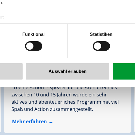
n.
r:
al GmbH & Co KG
er
Funktional
Statistiken
llertalarena.com
Auswahl erlauben
Arena Teenies Gerlos
"Teenie Action" - speziell für alle Arena Teenies
zwischen 10 und 15 Jahren wurde ein sehr
aktives und abenteuerliches Programm mit viel
Spaß und Action zusammengestellt.
Mehr erfahren