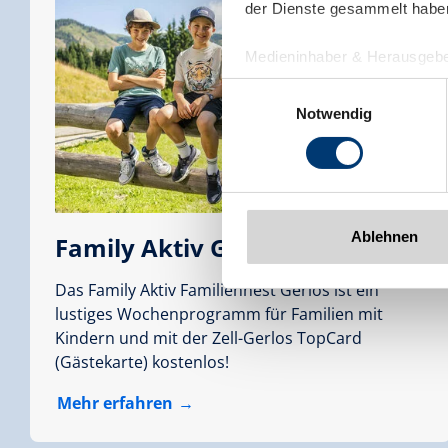
der Dienste gesammelt habe
Medieninhaber & Herausgebe
Zeller Bergbahnen Zillert
Einwilligungsauswahl
Rohr 23// A-6280 Zell am Zill
Notwendig
Tel: +43 5282 7165// info@zi
www.zillertalarena.com
Ablehnen
Family Aktiv Gerlos
Das Family Aktiv Familiennest Gerlos ist ein
lustiges Wochenprogramm für Familien mit
Kindern und mit der Zell-Gerlos TopCard
(Gästekarte) kostenlos!
Mehr erfahren