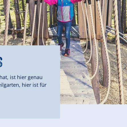
ROSENALM
ERLOSSTEIN
D
S
ELL
ELL
GERLOS
GERLOS
at, ist hier genau
garten, hier ist für