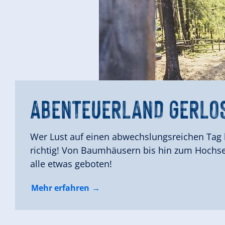
ERLEBNISWELT
ALMPARADIES
G
ABENTEUERLAND
FREIZEITPARK
FREIZEITPARK
ABENTEUERLAN
GERLO
Z
Z
LATSCHENLAND
Wer Lust auf einen abwechslungsreichen Tag h
richtig! Von Baumhäusern bis hin zum Hochseil
alle etwas geboten!
Mehr erfahren
Mehr erfahren
Mehr erfahren
Mehr erfahren
Mehr erfahren
Mehr erfahren
Mehr erfahren