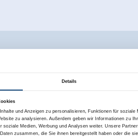
 KIDS PROGRAMME ZE
Details
 zu kurz kommen, deshalb bietet die Zillertal Arena 
n Krimmler Wasserfällen, sportliche Aktivitäten w
Cookies
b im Zillertal keine Wünsche offen.
nhalte und Anzeigen zu personalisieren, Funktionen für soziale
Website zu analysieren. Außerdem geben wir Informationen zu I
r soziale Medien, Werbung und Analysen weiter. Unsere Partner
 Daten zusammen, die Sie ihnen bereitgestellt haben oder die s