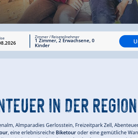
Zimmer / Reiseteilnehmer
ise
1
Zimmer
,
2
Erwachsene
,
0
U
Kinder
NTEUER IN DER REGION
nalm, Almparadies Gerlosstein, Freizeitpark Zell, Abenteue
tour
, eine erlebnisreiche
Biketour
oder eine gemütliche Wande