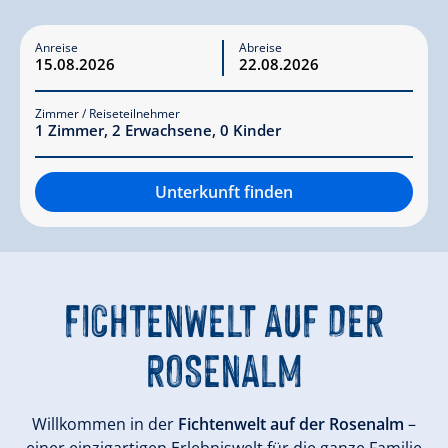
Anreise
Abreise
Zimmer / Reiseteilnehmer
1
Zimmer
,
2
Erwachsene
,
0
Kinder
Unterkunft finden
FICHTENWELT AUF DER
ROSENALM
Willkommen in der
Fichtenwelt auf der Rosenalm
–