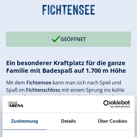
FICHTENSEE
GEÖFFNET
Ein besonderer Kraftplatz für die ganze
Familie mit Badespaß auf 1.700 m Höhe
Mit dem
Fichtensee
kann man sich nach Spiel und
Spaß im
Fichtenschloss
mit einem Sprung ins kühle
Nass erfrischen – und danach direkt weiter auf
Entdeckungstour gehen. Der gemütliche und
buggytaugliche Fichtenweg
verbindet das
Fichtenschloss mit dem Fichtensee und der
Zustimmung
Details
Über Cookies
Bergstation der Rosenalmbahn und macht den
Ausflug besonders familienfreundlich.