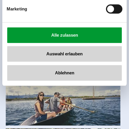
ideale Ort, um die perfekte
Wood-Lake-Balance
zu
Marketing
finden.
Alle zulassen
Auswahl erlauben
Ablehnen