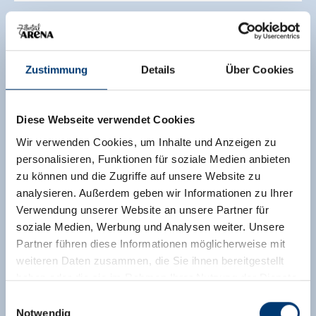
Zustimmung
Details
Über Cookies
Diese Webseite verwendet Cookies
Wir verwenden Cookies, um Inhalte und Anzeigen zu
personalisieren, Funktionen für soziale Medien anbieten
HEUTE GEÖFFNET
zu können und die Zugriffe auf unsere Website zu
analysieren. Außerdem geben wir Informationen zu Ihrer
Bergrestaurant Duxeralm & Bar
Verwendung unserer Website an unsere Partner für
Hochkrimml 2
soziale Medien, Werbung und Analysen weiter. Unsere
5743 Krimml
Partner führen diese Informationen möglicherweise mit
weiteren Daten zusammen, die Sie ihnen bereitgestellt
+43 677 6445 2559
haben oder die sie im Rahmen Ihrer Nutzung der Dienste
office@duxer.at
gesammelt haben.
Einwilligungsauswahl
Notwendig