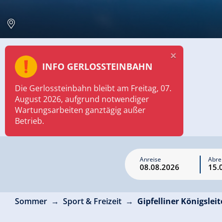
×
INFO GERLOSSTEINBAHN
Die Gerlossteinbahn bleibt am Freitag, 07.
August 2026, aufgrund notwendiger
Wartungsarbeiten ganztägig außer
Betrieb.
Anreise
Abre
Sommer
Sport & Freizeit
Gipfelliner Königslei