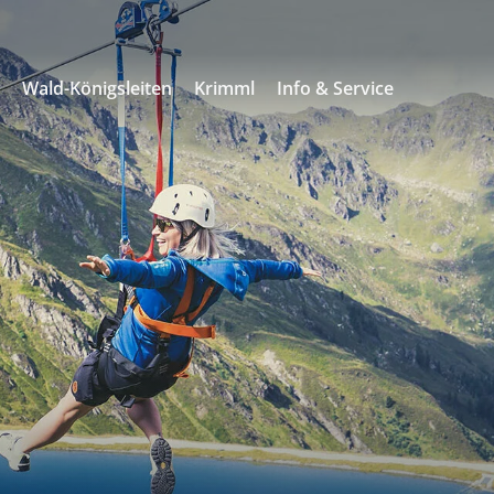
s
Wald-Königsleiten
Krimml
Info & Service