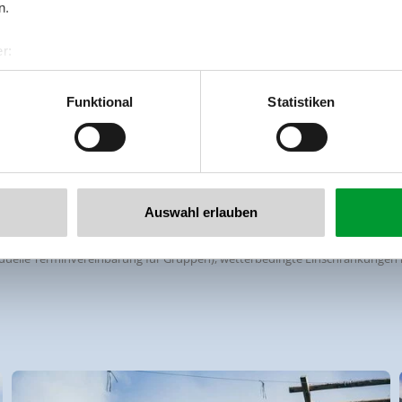
n.
r:
al GmbH & Co KG
er
Funktional
Statistiken
€ 17,00
llertalarena.com
€ 8,50
Auswahl erlauben
9.00 - 15.30 Uhr, keine Voranmeldung notwendig
ividuelle Terminvereinbarung für Gruppen), wetterbedingte Einschränkungen