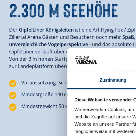
.300 M SEEHÖHE
Der
GipfelLiner Königsleiten
ist eine Art Flying Fox / Zip
Zillertal Arena Gästen und Besuchern noch mehr
Spaß,
unvergleichliche Vogelperspektive
- und das absolute Hi
GipfelLiner verläuft über den
Speicherteich Königsleite
Von der 3 m hohen Startplattform auf beeindruckende
zur Landeplattform überwinden Sie einen Höhenunters
Zustimmung
Voraussetzung: Schwindelfreiheit, festes Schuhwe
Mindestgröße 140 cm
Diese Webseite verwendet 
Mindestgewicht 50 kg
Wir verwenden Cookies, um I
und die Zugriffe auf unsere 
Website an unsere Partner fü
möglicherweise mit weiteren