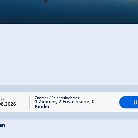
Zimmer / Reiseteilnehmer
ise
1
Zimmer
,
2
Erwachsene
,
0
U
Kinder
ten