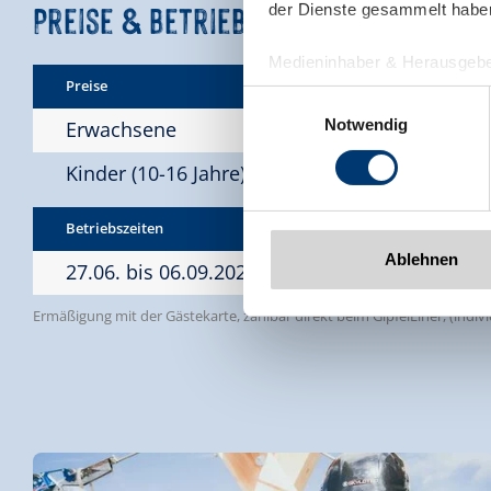
Preise & Betriebszeiten
der Dienste gesammelt habe
Medieninhaber & Herausgebe
Preise
Zeller Bergbahnen Zillert
Einwilligungsauswahl
Rohr 23// A-6280 Zell am Zill
Notwendig
Erwachsene
Tel: +43 5282 7165// info@zi
www.zillertalarena.com
Kinder (10-16 Jahre)
Betriebszeiten
Ablehnen
27.06. bis 06.09.2026
Ermäßigung mit der Gästekarte, zahlbar direkt beim GipfelLiner, (ind