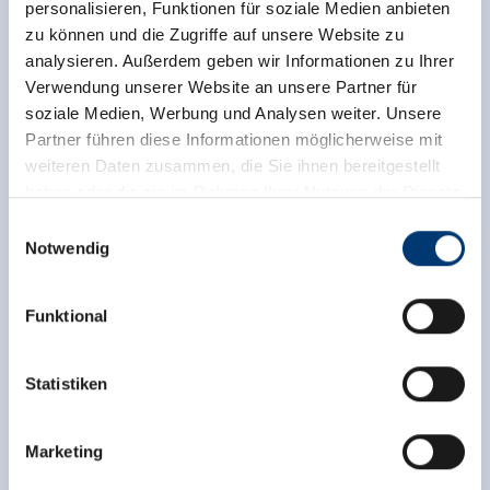
GERLOS
GERLOS
personalisieren, Funktionen für soziale Medien anbieten
GERLOS
GERLOS
zu können und die Zugriffe auf unsere Website zu
Wer Lust auf einen abwechslungsreichen
analysieren. Außerdem geben wir Informationen zu Ihrer
Tag hat, ist hier genau richtig! Von
Verwendung unserer Website an unsere Partner für
Baumhäusern bis hin zum Hochseilgarten,
soziale Medien, Werbung und Analysen weiter. Unsere
hier ist für alle etwas geboten!
Partner führen diese Informationen möglicherweise mit
weiteren Daten zusammen, die Sie ihnen bereitgestellt
Mehr erfahren
Mehr erfahren
Mehr erfahren
Mehr erfahren
haben oder die sie im Rahmen Ihrer Nutzung der Dienste
gesammelt haben.
Einwilligungsauswahl
Notwendig
Medieninhaber & Herausgeber:
Zeller Bergbahnen Zillertal GmbH & Co KG
Funktional
Rohr 23// A-6280 Zell am Ziller
Tel: +43 5282 7165// info@zillertalarena.com
www.zillertalarena.com
Statistiken
Swipe nach links um die gesamte Karte zu sehen
Marketing