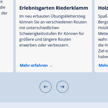
te
die
Erlebnisgarten Riederklamm
Hol
 der
Im neu erbauten Übungsklettersteig
Spaß 
können Sie an verschiedenen Routen
Bergs
mit unterschiedlichen
Holz
Schwierigkeitsstufen Ihr Können für
Mete
größere und längere Routen
wahr.
erwerben oder verbessern.
die H
Ziel 
habe
Mehr erfahren
Mehr