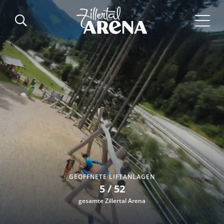
WETTER AM BERG
14 °
Isskogel (2255m)