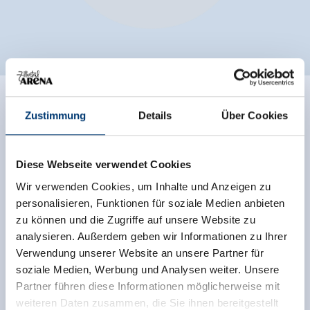
ANREISE MIT DEM
Zustimmung
Details
Über Cookies
FLUGZEUG
Diese Webseite verwendet Cookies
Wir verwenden Cookies, um Inhalte und Anzeigen zu
Die
Flughäfen Innsbruck
(50 km),
München
(170 km)
personalisieren, Funktionen für soziale Medien anbieten
und
Salzburg
(150 km) sind in unmittelbarer Nähe des
zu können und die Zugriffe auf unsere Website zu
Zillertals und Pinzgaus und durch tägliche Linienflüge
analysieren. Außerdem geben wir Informationen zu Ihrer
direkt mit Destinationen in ganz Europa verbunden.
Verwendung unserer Website an unsere Partner für
soziale Medien, Werbung und Analysen weiter. Unsere
Unsere Taxiunternehmen bringen Sie vom
Partner führen diese Informationen möglicherweise mit
Flughafen/Bahnhof direkt nach Krimml/Hochkrimml
.
weiteren Daten zusammen, die Sie ihnen bereitgestellt