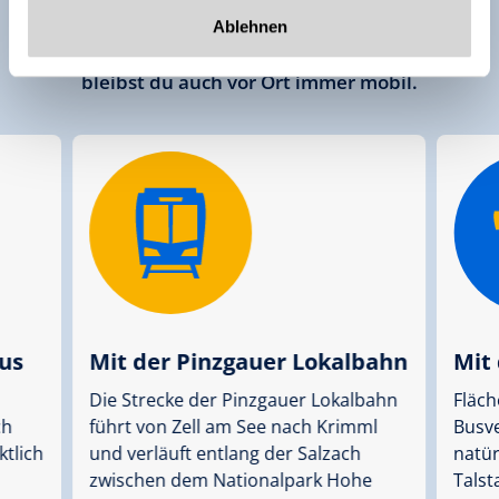
Dank dem gut ausgebauten öffentlichen
Ablehnen
Verkehr, Bahnhofs-Transfer und Skibussen
bleibst du auch vor Ort immer mobil.
Bus
Mit der Pinzgauer Lokalbahn
Mit 
Die Strecke der Pinzgauer Lokalbahn
Fläc
ch
führt von Zell am See nach Krimml
Busv
ktlich
und verläuft entlang der Salzach
natür
zwischen dem Nationalpark Hohe
Talst