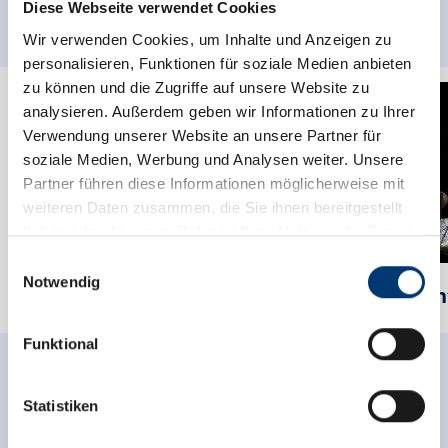
MAGISCHE MOMENTE
Diese Webseite verwendet Cookies
Wir verwenden Cookies, um Inhalte und Anzeigen zu
personalisieren, Funktionen für soziale Medien anbieten
zu können und die Zugriffe auf unsere Website zu
analysieren. Außerdem geben wir Informationen zu Ihrer
Verwendung unserer Website an unsere Partner für
soziale Medien, Werbung und Analysen weiter. Unsere
Partner führen diese Informationen möglicherweise mit
weiteren Daten zusammen, die Sie ihnen bereitgestellt
haben oder die sie im Rahmen Ihrer Nutzung der Dienste
gesammelt haben.
Einwilligungsauswahl
Notwendig
Zauber des Lichts
Lich
Medieninhaber & Herausgeber:
Zeller Bergbahnen Zillertal GmbH & Co KG
Funktional
Rohr 23// A-6280 Zell am Ziller
Tel: +43 5282 7165// info@zillertalarena.com
www.zillertalarena.com
Statistiken