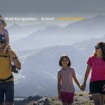
s
Wald-Königsleiten
Krimml
Info & Service