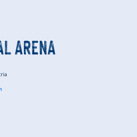
AL ARENA
tria
m