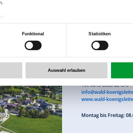
n.
r:
al GmbH & Co KG
er
Funktional
Statistiken
llertalarena.com
Tourismusverb
Nr. 126
Auswahl erlauben
5742 Wald im Pinzgau, 
Tel. 0043 6565 8243 0
info@wald-koenigsleite
www.wald-koenigsleite
Montag bis Freitag: 08.