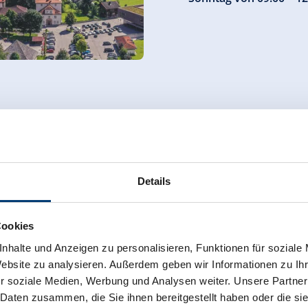
Tourismusverb
Büro Gerlos
Gerlos 196
6281 Gerlos, Austria
Details
Tel. 0043 5284 5244 0
info@zell-gerlos.at
Cookies
www.gerlos.at
nhalte und Anzeigen zu personalisieren, Funktionen für soziale
Website zu analysieren. Außerdem geben wir Informationen zu I
Montag bis Freitag von
r soziale Medien, Werbung und Analysen weiter. Unsere Partner
Samstag von 09.00 – 12
 Daten zusammen, die Sie ihnen bereitgestellt haben oder die s
Sonntag von 09.00 – 12