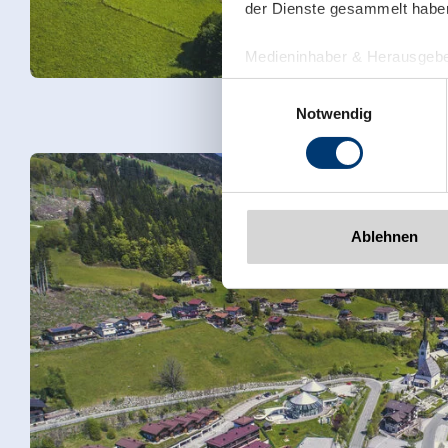
der Dienste gesammelt habe
Medieninhaber & Herausgebe
Zeller Bergbahnen Zillert
Einwilligungsauswahl
Rohr 23// A-6280 Zell am Zill
Notwendig
Tel: +43 5282 7165// info@zi
www.zillertalarena.com
Ablehnen