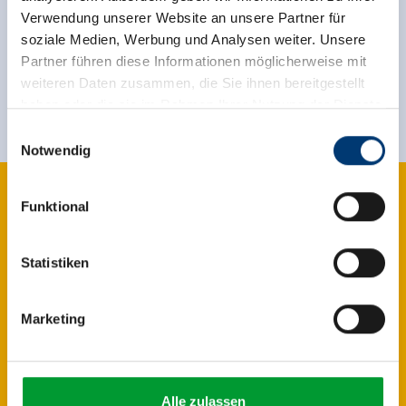
Jetzt für den newsletter
Verwendung unserer Website an unsere Partner für
anmelden!
soziale Medien, Werbung und Analysen weiter. Unsere
Partner führen diese Informationen möglicherweise mit
Anmelden
weiteren Daten zusammen, die Sie ihnen bereitgestellt
haben oder die sie im Rahmen Ihrer Nutzung der Dienste
gesammelt haben.
Einwilligungsauswahl
Notwendig
Medieninhaber & Herausgeber:
Zeller Bergbahnen Zillertal GmbH & Co KG
Funktional
Rohr 23// A-6280 Zell am Ziller
Tel: +43 5282 7165// info@zillertalarena.com
www.zillertalarena.com
Statistiken
Marketing
Alle zulassen