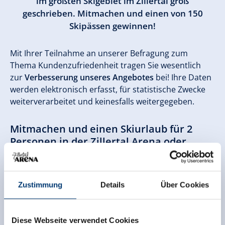
im größten Skigebiet im Zillertal groß
geschrieben. Mitmachen und einen von 150
Skipässen gewinnen!
Mit Ihrer Teilnahme an unserer Befragung zum
Thema Kundenzufriedenheit tragen Sie wesentlich
zur
Verbesserung unseres Angebotes
bei! Ihre Daten
werden elektronisch erfasst, für statistische Zwecke
weiterverarbeitet und keinesfalls weitergegeben.
Mitmachen und einen Skiurlaub für 2
Personen in der Zillertal Arena oder
einen von 150 Skipässen (50 x 6-
Tagesskipässe und 100 x Tagesskipässe)
gewinnen!
Zustimmung
Details
Über Cookies
Nach Abschluss der Befragung gelangen Sie zum
Teilnahmeformular für das Gewinnspiel. Aus
Diese Webseite verwendet Cookies
rechtlichen Gründen ist das Mindestalter 14 Jahre!