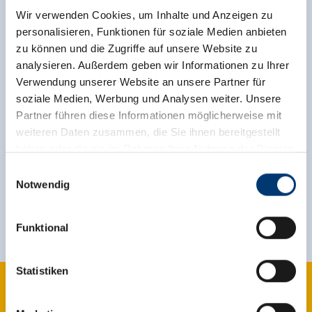
Der Rechtsweg ist ausgeschlossen.
Wir verwenden Cookies, um Inhalte und Anzeigen zu
personalisieren, Funktionen für soziale Medien anbieten
zu können und die Zugriffe auf unsere Website zu
Hier geht es zur Teilnahme »
analysieren. Außerdem geben wir Informationen zu Ihrer
Verwendung unserer Website an unsere Partner für
soziale Medien, Werbung und Analysen weiter. Unsere
Partner führen diese Informationen möglicherweise mit
weiteren Daten zusammen, die Sie ihnen bereitgestellt
Jetzt für den newsletter
haben oder die sie im Rahmen Ihrer Nutzung der Dienste
anmelden!
gesammelt haben.
Einwilligungsauswahl
Notwendig
Medieninhaber & Herausgeber:
Anmelden
Zeller Bergbahnen Zillertal GmbH & Co KG
Funktional
Rohr 23// A-6280 Zell am Ziller
Tel: +43 5282 7165// info@zillertalarena.com
www.zillertalarena.com
Statistiken