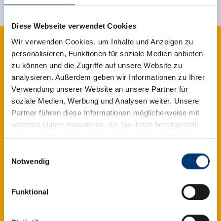
Diese Webseite verwendet Cookies
Wir verwenden Cookies, um Inhalte und Anzeigen zu
personalisieren, Funktionen für soziale Medien anbieten
zu können und die Zugriffe auf unsere Website zu
analysieren. Außerdem geben wir Informationen zu Ihrer
Verwendung unserer Website an unsere Partner für
soziale Medien, Werbung und Analysen weiter. Unsere
Partner führen diese Informationen möglicherweise mit
weiteren Daten zusammen, die Sie ihnen bereitgestellt
haben oder die sie im Rahmen Ihrer Nutzung der Dienste
gesammelt haben.
Einwilligungsauswahl
Notwendig
Medieninhaber & Herausgeber:
Zeller Bergbahnen Zillertal GmbH & Co KG
Funktional
Rohr 23// A-6280 Zell am Ziller
Tel: +43 5282 7165// info@zillertalarena.com
Zillertal Arena
www.zillertalarena.com