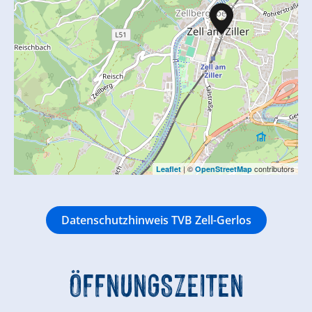
| ©
contributors
Leaflet
OpenStreetMap
Datenschutzhinweis TVB Zell-Gerlos
ÖFFNUNGSZEITEN