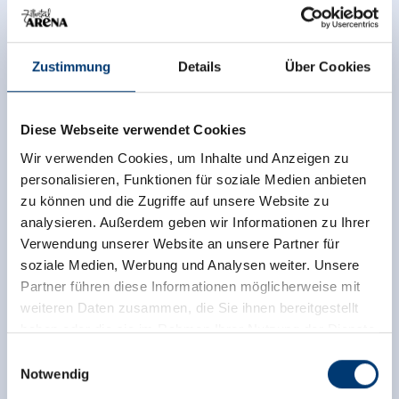
Gültigkeit. Mehrtages-Skipässe können bereits am
Vortag ab 15.00 Uhr gekauft werden. Skipässe
gelten immer an aufeinanderfolgenden Tagen, eine
Zustimmung
Details
Über Cookies
Unterbrechung ist nicht möglich (mit Ausnahme
der Wahlabos).
Fußgängerkarten
werden im Winter nur an Gäste
Diese Webseite verwendet Cookies
ohne Wintersportausrüstung ausgegeben.
Bei
Skiunfall oder Krankheit
gewähren wir Ihnen im
Wir verwenden Cookies, um Inhalte und Anzeigen zu
Kulanzweg eine Rückvergütung ab dem letzten
personalisieren, Funktionen für soziale Medien anbieten
Benützungstag. Hierfür müssen Sie eine ärztliche
zu können und die Zugriffe auf unsere Website zu
Bestätigung vorlegen. Verlorene Skipässe können
analysieren. Außerdem geben wir Informationen zu Ihrer
wir Ihnen leider nicht ersetzen.
Verwendung unserer Website an unsere Partner für
Auch für
Schlechtwetter, Wind/Sturm,
soziale Medien, Werbung und Analysen weiter. Unsere
Lawinengefahr, unvorhergesehene Abreise,
Partner führen diese Informationen möglicherweise mit
Betriebsunterbrechungen, behördlich angeordnete
weiteren Daten zusammen, die Sie ihnen bereitgestellt
Sperrungen oder Schließungen, Sperrung von
haben oder die sie im Rahmen Ihrer Nutzung der Dienste
Abfahrten usw.
können wir Ihnen keine
gesammelt haben.
Einwilligungsauswahl
Rückvergütung oder Verlängerung einräumen.
Notwendig
Der
nachträgliche Umtausch
gegen einen anderen
Medieninhaber & Herausgeber: