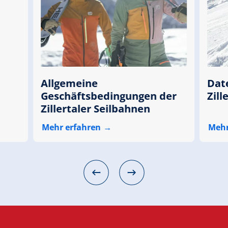
Allgemeine
Dat
Geschäftsbedingungen der
Zill
Zillertaler Seilbahnen
Mehr erfahren
Mehr