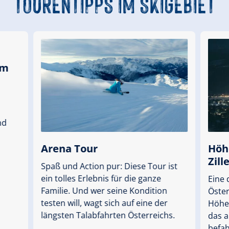
TOURENTIPPS
IM SKIGEBIET
am
nd
Arena Tour
Höh
Zill
Spaß und Action pur: Diese Tour ist
ein tolles Erlebnis für die ganze
Eine 
Familie. Und wer seine Kondition
Öster
testen will, wagt sich auf eine der
Höhe
längsten Talabfahrten Österreichs.
das a
befah