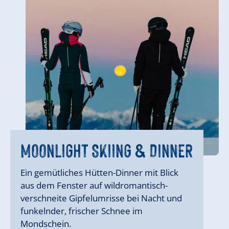
GOOD MORNING SKIING IM
GOOD MORNING SKIING IM
MOONLIGHT SKIING & DINNER
MÄRZ
MÄRZ
MOONLIGHT SKIING & DINNER
Ein gemütliches Hütten-Dinner mit Blick
aus dem Fenster auf wildromantisch-
verschneite Gipfelumrisse bei Nacht und
funkelnder, frischer Schnee im
Mondschein.