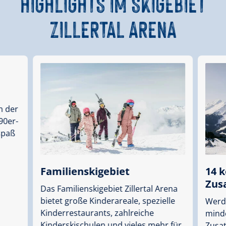
HIGHLIGHTS IM SKIGEBIET
ZILLERTAL ARENA
n der
 90er-
spaß
Familienskigebiet
14 
Zus
Das Familienskigebiet Zillertal Arena
bietet große Kinderareale, spezielle
Werd
Kinderrestaurants, zahlreiche
mind
Kinderskischulen und vieles mehr für
Zusa