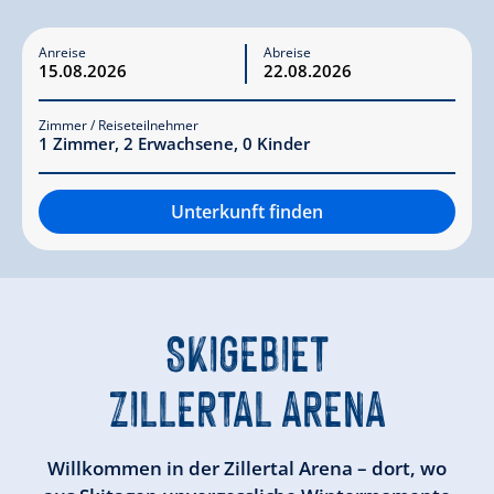
Anreise
Abreise
Zimmer / Reiseteilnehmer
1
Zimmer
,
2
Erwachsene
,
0
Kinder
Unterkunft finden
SKIGEBIET
ZILLERTAL ARENA
Willkommen in der Zillertal Arena – dort, wo