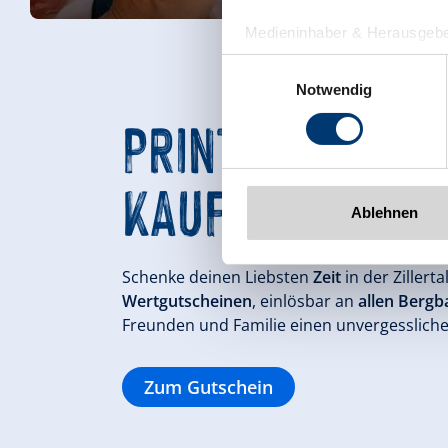
Medieninhaber & Herausgebe
Zeller Bergbahnen Zillert
Einwilligungsauswahl
Rohr 23// A-6280 Zell am Zill
Notwendig
Tel: +43 5282 7165// info@zi
PRINT@HOME G
www.zillertalarena.com
KAUFEN
Ablehnen
Schenke deinen Liebsten
Zeit
in der Zillert
Wertgutscheinen
, einlösbar an
allen Bergb
Freunden und Familie einen unvergesslich
Zum Gutschein