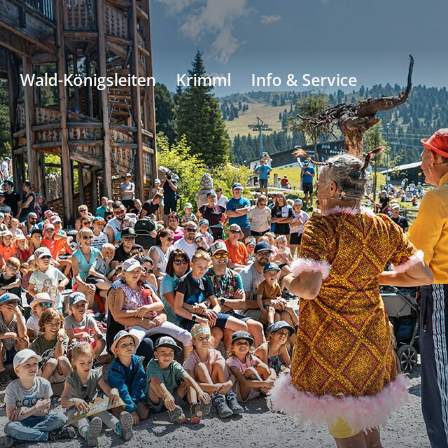
s
Wald-Königsleiten
Krimml
Info & Service