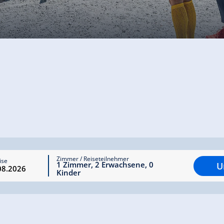
Zimmer / Reiseteilnehmer
ise
1
Zimmer
,
2
Erwachsene
,
0
U
Kinder