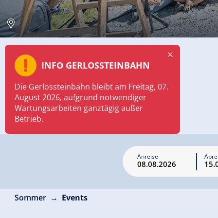
×
INFO GERLOSSTEINBAHN
Die Gerlossteinbahn bleibt am Freitag, 07.
August 2026, aufgrund notwendiger
Wartungsarbeiten ganztägig außer
Betrieb.
Anreise
Abre
Sommer
Events