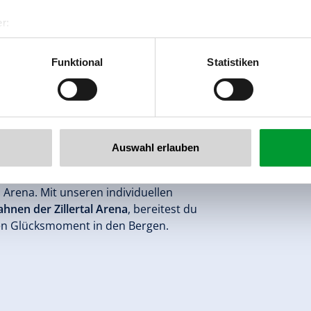
r:
al GmbH & Co KG
er
Funktional
Statistiken
llertalarena.com
UTSCHEIN
Auswahl erlauben
al Arena. Mit unseren individuellen
ahnen der Zillertal Arena
, bereitest du
en Glücksmoment in den Bergen.