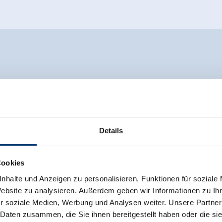
HEUTE GEÖFFNET
Details
enschank/Weinbar
l am Ziller
Cookies
nhalte und Anzeigen zu personalisieren, Funktionen für soziale
Website zu analysieren. Außerdem geben wir Informationen zu I
r soziale Medien, Werbung und Analysen weiter. Unsere Partner
 Daten zusammen, die Sie ihnen bereitgestellt haben oder die s