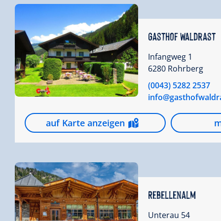
Gasthof Waldrast
Infangweg 1
6280 Rohrberg
(0043) 5282 2537
info@gasthofwaldras
auf Karte anzeigen
m
Rebellenalm
Unterau 54