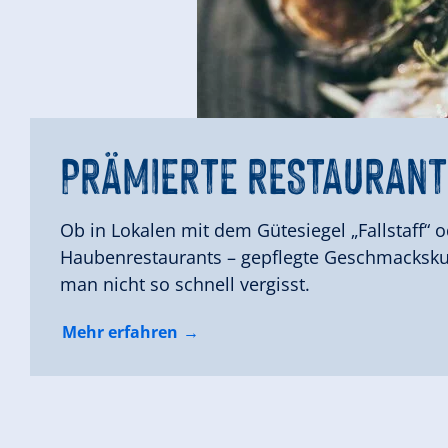
PRÄMIERTE RESTAURANT
REGIONALE PRO
REGIONALE PRO
PRÄMIERTE RES
Ob in Lokalen mit dem Gütesiegel „Fallstaff“ 
Haubenrestaurants – gepflegte Geschmackskult
man nicht so schnell vergisst.
Mehr erfahren
Mehr erfahren
Mehr erfahren
Mehr erfahren