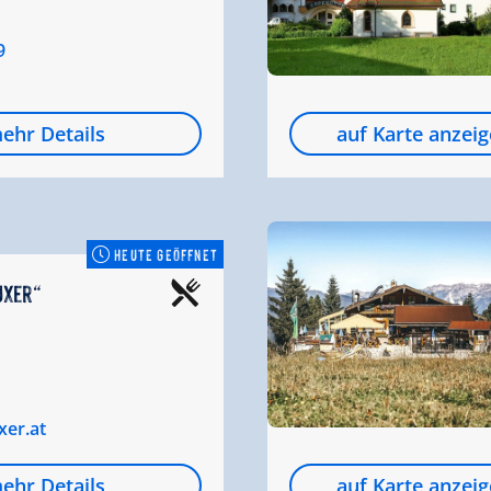
9
ehr Details
auf Karte anzei
HEUTE GEÖFFNET
uxer“
xer.at
ehr Details
auf Karte anzei