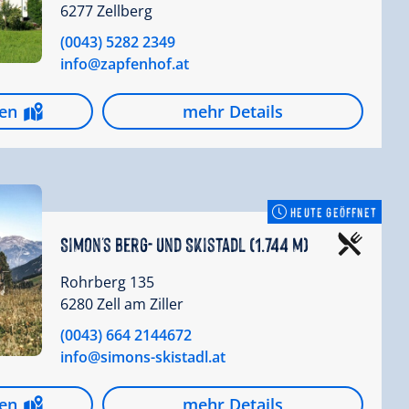
6277 Zellberg
(0043) 5282 2349
info@zapfenhof.at
gen
mehr Details
HEUTE GEÖFFNET
Simon's Berg- und Skistadl (1.744 m)
Rohrberg 135
6280 Zell am Ziller
(0043) 664 2144672
info@simons-skistadl.at
gen
mehr Details