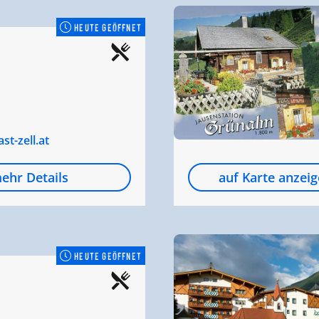
HEUTE GEÖFFNET
t-zell.at
ehr Details
auf Karte anzei
HEUTE GEÖFFNET