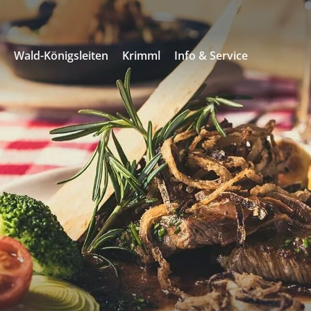
s
Wald-Königsleiten
Krimml
Info & Service