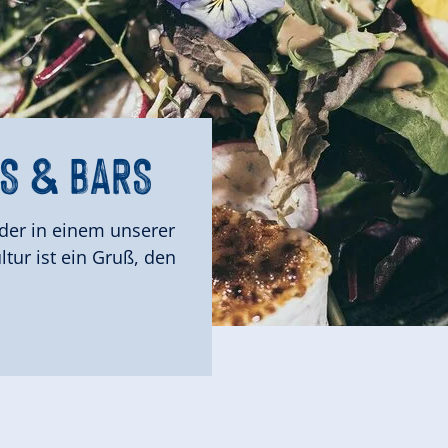
S & BARS
DUKTE
DUKTE
TAURANTS & BARS
oder in einem unserer
ur ist ein Gruß, den