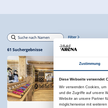
Filter
61
Suchergebnisse
Zustimmung
Zillertaler Busch
am Gielerhof in Zel
Diese Webseite verwendet 
Wir verwenden Cookies, um I
Rohrerstraße 18b
und die Zugriffe auf unsere 
6280 Zell am Ziller
Website an unsere Partner fü
(0043) 664 1379610
möglicherweise mit weiteren