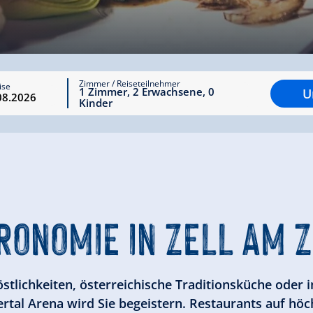
Zimmer / Reiseteilnehmer
ise
1
Zimmer
,
2
Erwachsene
,
0
U
Kinder
RONOMIE
IN ZELL AM 
Köstlichkeiten, österreichische Traditionsküche oder i
ertal Arena wird Sie begeistern. Restaurants auf h