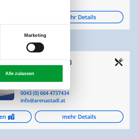
gen
mehr Details
Marketing
Arena Stadl (2.400 m)
Alle zulassen
Kreuzjoch Piste 22
6272 Stummerberg
0043 (0) 664 4737434
info@arenastadl.at
gen
mehr Details