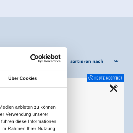
HEUTE GEÖFFNET
Über Cookies
Food Truck my.Bosna
Aufeld 26
 Medien anbieten zu können
6280 Zell am Ziller
hrer Verwendung unserer
(0043) 664 99817403
 führen diese Informationen
ie im Rahmen Ihrer Nutzung