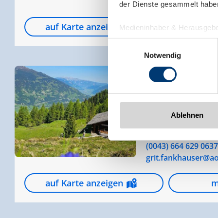
info@gielerhof.at
der Dienste gesammelt habe
auf Karte anzeigen
m
Medieninhaber & Herausgebe
Zeller Bergbahnen Zillert
Einwilligungsauswahl
Rohr 23// A-6280 Zell am Zill
Notwendig
Tel: +43 5282 7165// info@zi
www.zillertalarena.com
Karlalm (1.750 m)
Ablehnen
Ramsberg
6284 Ramsau im Zill
(0043) 664 629 0637
grit.fankhauser@ao
auf Karte anzeigen
m