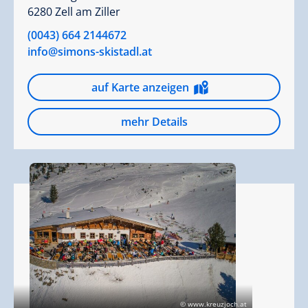
6280 Zell am Ziller
(0043) 664 2144672
info@simons-skistadl.at
auf Karte anzeigen
mehr Details
© www.kreuzjoch.at