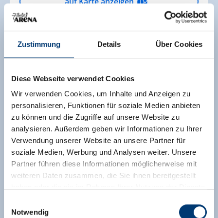
auf Karte anzeigen
mehr Details
Zustimmung
Details
Über Cookies
Diese Webseite verwendet Cookies
Wir verwenden Cookies, um Inhalte und Anzeigen zu
personalisieren, Funktionen für soziale Medien anbieten
zu können und die Zugriffe auf unsere Website zu
analysieren. Außerdem geben wir Informationen zu Ihrer
Verwendung unserer Website an unsere Partner für
soziale Medien, Werbung und Analysen weiter. Unsere
HEUTE GEÖFFNET
Partner führen diese Informationen möglicherweise mit
weiteren Daten zusammen, die Sie ihnen bereitgestellt
Sonnenstüberl Arbiskogel (1.830 m)
haben oder die sie im Rahmen Ihrer Nutzung der Dienste
Gerlosstein 553
gesammelt haben.
Einwilligungsauswahl
6280 Hainzenberg
Notwendig