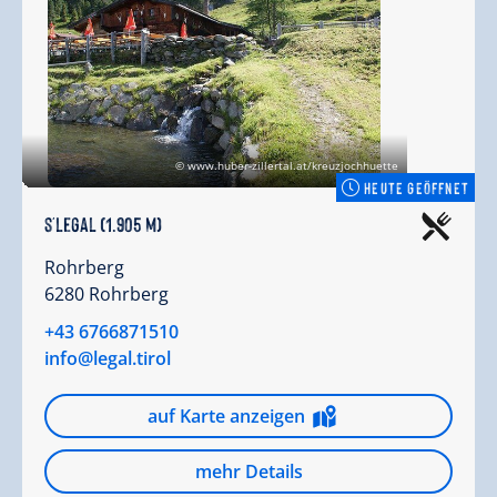
© www.huber-zillertal.at/kreuzjochhuette
HEUTE GEÖFFNET
s'Legal (1.905 m)
Rohrberg
6280 Rohrberg
+43 6766871510
info@legal.tirol
auf Karte anzeigen
mehr Details