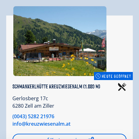
HEUTE GEÖFFNET
Schmankerlhütte Kreuzwiesenalm (1.880 m)
Gerlosberg 17c
6280 Zell am Ziller
(0043) 5282 21976
info@kreuzwiesenalm.at