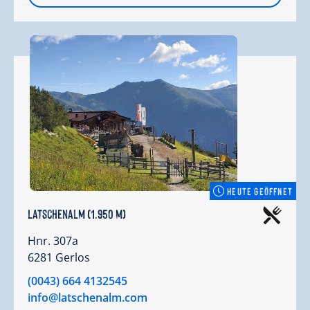
HEUTE GEÖFFNET
Latschenalm (1.950 m)
Hnr. 307a
6281 Gerlos
(0043) 664 4132545
info@latschenalm.com