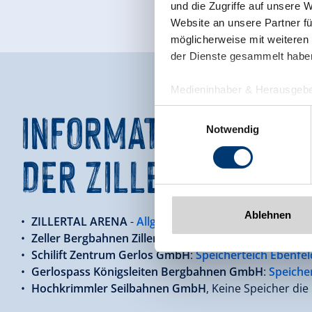
und die Zugriffe auf unsere 
Website an unsere Partner fü
möglicherweise mit weiteren
der Dienste gesammelt habe
Medieninhaber & Herausgebe
INFORMATIONEN FÜR 
Zeller Bergbahnen Zillert
Einwilligungsauswahl
Rohr 23// A-6280 Zell am Zill
Notwendig
Tel: +43 5282 7165// info@zi
DER ZILLERTAL ARE
www.zillertalarena.com
Ablehnen
ZILLERTAL ARENA
-
Allgemeine Information
Zeller Bergbahnen Zillertal GmbH & Co KG
:
Beschnei
Schilift Zentrum Gerlos GmbH
:
Speicherteich Ebenfeld
Gerlospass Königsleiten Bergbahnen GmbH
:
Speiche
Hochkrimmler Seilbahnen GmbH
, Keine Speicher die