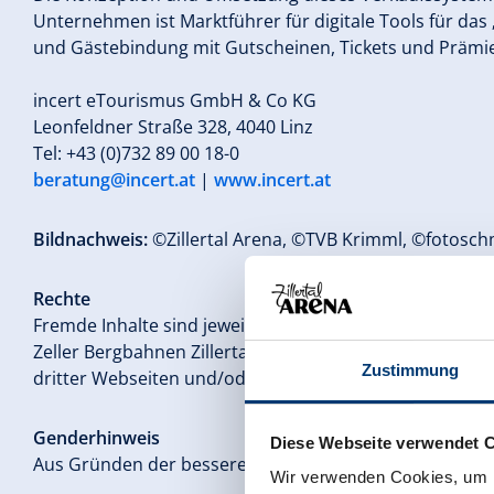
Unternehmen ist Marktführer für digitale Tools für das 
und Gästebindung mit Gutscheinen, Tickets und Prämie
incert eTourismus GmbH & Co KG
Leonfeldner Straße 328, 4040 Linz
Tel: +43 (0)732 89 00 18-0
beratung@incert.at
|
www.incert.at
Bildnachweis:
©Zillertal Arena, ©TVB Krimml, ©fotosc
Rechte
Fremde Inhalte sind jeweils unter Angabe der Quelle ge
Zeller Bergbahnen Zillertal GmbH & Co KG macht sich di
Zustimmung
dritter Webseiten und/oder Kommentare zu Seiteninhalt
Genderhinweis
Diese Webseite verwendet 
Aus Gründen der besseren Lesbarkeit der Texte wird au
Wir verwenden Cookies, um I