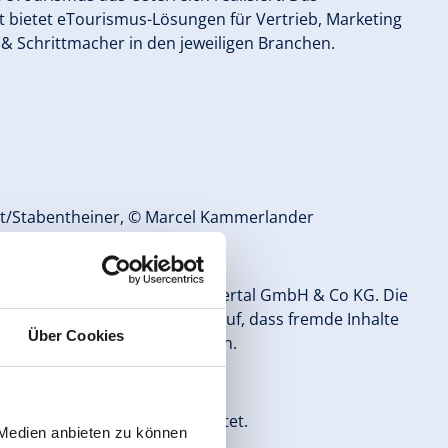
rt bietet eTourismus-Lösungen für Vertrieb, Marketing
& Schrittmacher in den jeweiligen Branchen.
at/Stabentheiner, © Marcel Kammerlander
alte der Zeller Bergbahnen Zillertal GmbH & Co KG. Die
Es besteht kein Anspruch darauf, dass fremde Inhalte
Über Cookies
lständig veröffentlicht werden.
rale Differenzierung verzichtet.
 Medien anbieten zu können