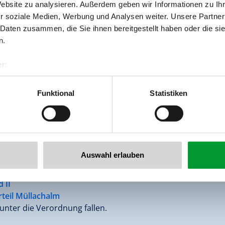
Website zu analysieren. Außerdem geben wir Informationen zu I
r soziale Medien, Werbung und Analysen weiter. Unsere Partner
 Daten zusammen, die Sie ihnen bereitgestellt haben oder die s
n.
r:
DEN STÖRFALL EINES 
al GmbH & Co KG
er
Funktional
Statistiken
llertalarena.com
NA
Auswahl erlauben
ungsspeicher Rosenalm
 II
rteil Müllachalm
 unter die Verordnung fallen.