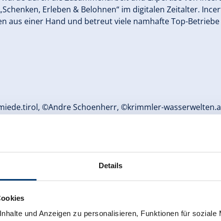
„Schenken, Erleben & Belohnen“ im digitalen Zeitalter. Ince
n aus einer Hand und betreut viele namhafte Top-Betriebe 
hmiede.tirol, ©Andre Schoenherr, ©krimmler-wasserwelten.
kennzeichnet. Hierbei handelt es sich um keine eigenen Inh
ese fremden Inhalte von dritten Webseiten nicht zu eigen. 
Details
en durch die Zeller Bergbahnen Zillertal GmbH & Co KG vol
Cookies
f einigen Seiten unserer Homepage auf eine geschlechtsneut
nhalte und Anzeigen zu personalisieren, Funktionen für soziale