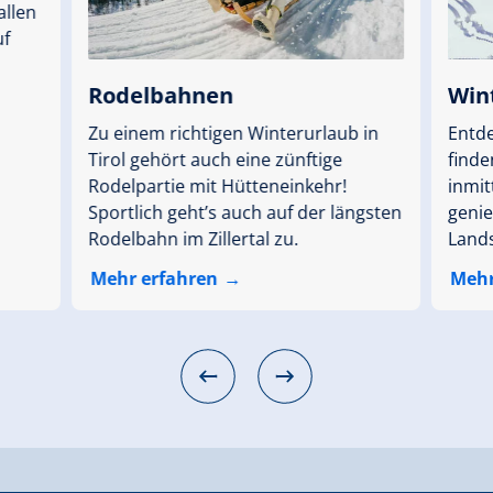
allen
uf
Rodelbahnen
Win
Zu einem richtigen Winterurlaub in
Entde
Tirol gehört auch eine zünftige
finde
Rodelpartie mit Hütteneinkehr!
inmit
Sportlich geht’s auch auf der längsten
genie
Rodelbahn im Zillertal zu.
Lands
Mehr erfahren
Mehr