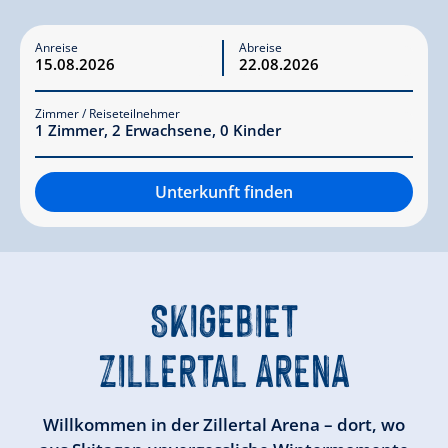
Anreise
Abreise
Zimmer / Reiseteilnehmer
1
Zimmer
,
2
Erwachsene
,
0
Kinder
Unterkunft finden
SKIGEBIET
ZILLERTAL ARENA
Willkommen in der Zillertal Arena – dort, wo