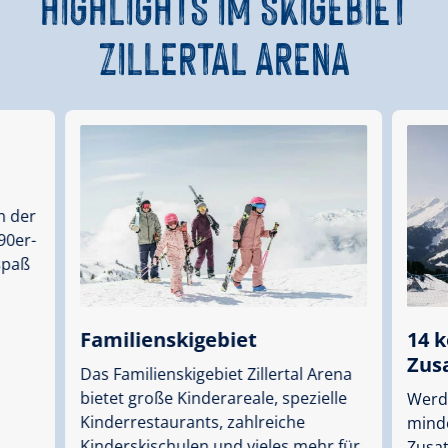
HIGHLIGHTS IM SKIGEBIET
ZILLERTAL ARENA
n der
 90er-
spaß
Familienskigebiet
14 
Zus
Das Familienskigebiet Zillertal Arena
bietet große Kinderareale, spezielle
Werd
Kinderrestaurants, zahlreiche
mind
Kinderskischulen und vieles mehr für
Zusa