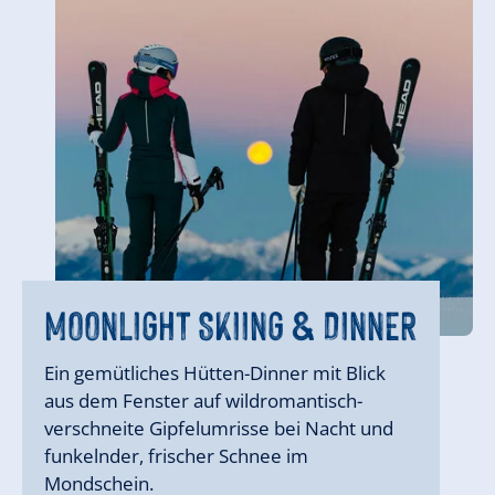
GOOD MORNING SKIING IM
GOOD MORNING SKIING IM
MOONLIGHT SKIING & DINNER
MÄRZ
MÄRZ
MOONLIGHT SKIING & DINNER
Ein gemütliches Hütten-Dinner mit Blick
aus dem Fenster auf wildromantisch-
verschneite Gipfelumrisse bei Nacht und
funkelnder, frischer Schnee im
Mondschein.