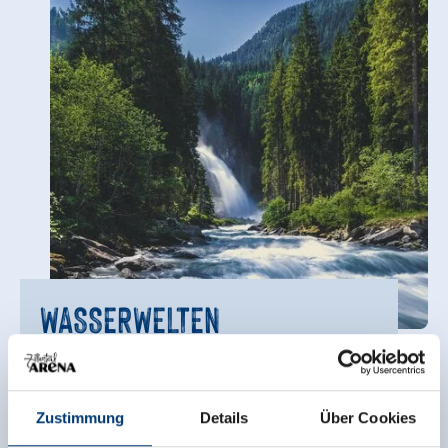
WASSERWELTEN
KRIMML
Erleben Sie die größten Wasserfälle
Zustimmung
Details
Über Cookies
Europas mit ihren gewaltigen