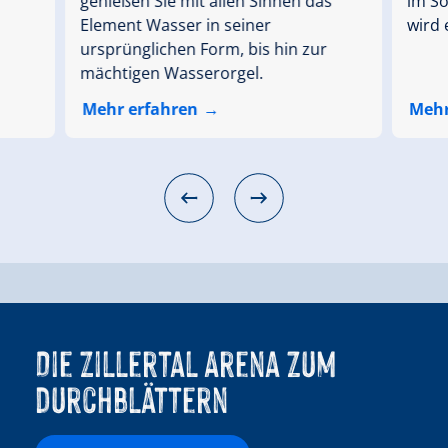
genießen Sie mit allen Sinnen das
im S
Element Wasser in seiner
wird
ursprünglichen Form, bis hin zur
mächtigen Wasserorgel.
Mehr erfahren
Mehr
Die Zillertal Arena zum
durchblättern