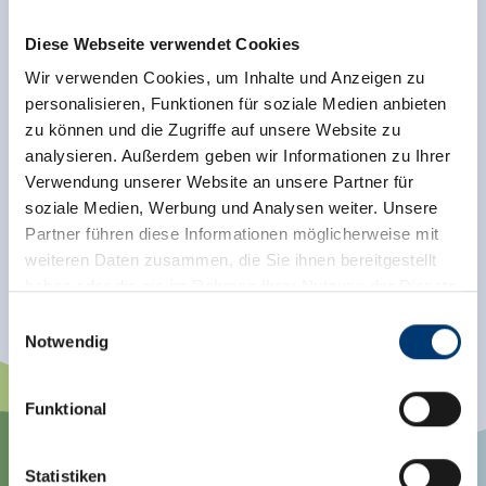
Wassermassen und dem imposanten
Rauschen. Spielen, lernen, staunen – so
Diese Webseite verwendet Cookies
lautet das Motto der WasserWelten
Wir verwenden Cookies, um Inhalte und Anzeigen zu
Krimml.
personalisieren, Funktionen für soziale Medien anbieten
Mehr erfahren
zu können und die Zugriffe auf unsere Website zu
analysieren. Außerdem geben wir Informationen zu Ihrer
Verwendung unserer Website an unsere Partner für
soziale Medien, Werbung und Analysen weiter. Unsere
Partner führen diese Informationen möglicherweise mit
weiteren Daten zusammen, die Sie ihnen bereitgestellt
Swipe nach links um die gesamte Karte zu sehen
haben oder die sie im Rahmen Ihrer Nutzung der Dienste
gesammelt haben.
Einwilligungsauswahl
Notwendig
Medieninhaber & Herausgeber:
Zeller Bergbahnen Zillertal GmbH & Co KG
Funktional
Rohr 23// A-6280 Zell am Ziller
Tel: +43 5282 7165// info@zillertalarena.com
www.zillertalarena.com
Statistiken