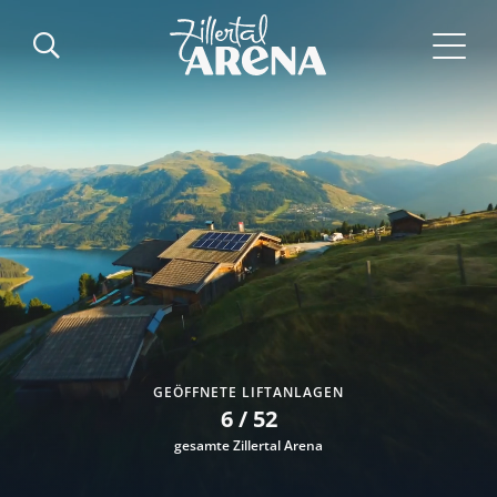
WETTER AM BERG
17 °
Hochkrimml / Plattenkogel Berg (2040m)