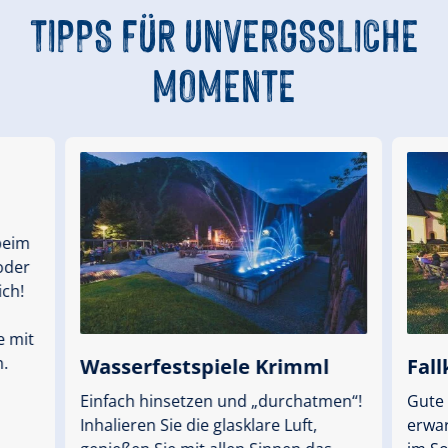
TIPPS FÜR UNVERGSSLICHE
MOMENTE
beim
oder
ich!
 mit
n.
Wasserfestspiele Krimml
Fal
Einfach hinsetzen und „durchatmen“!
Gute 
Inhalieren Sie die glasklare Luft,
erwar