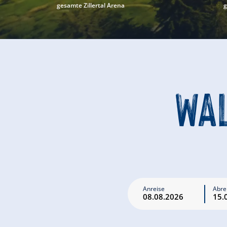
gesamte Zillertal Arena
g
WAL
Anreise
Abre