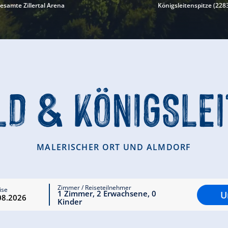
esamte Zillertal Arena
Königsleitenspitze (22
D & KÖNIGSLE
MALERISCHER ORT UND ALMDORF
Zimmer / Reiseteilnehmer
ise
1
Zimmer
,
2
Erwachsene
,
0
U
Kinder