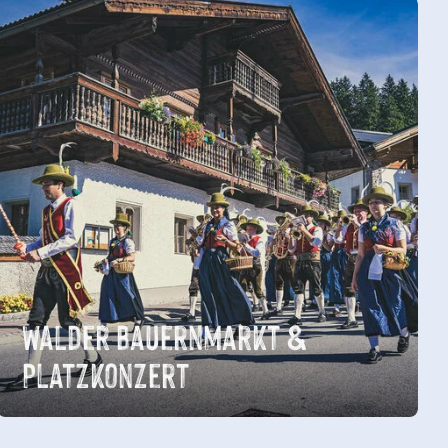
Walder Bauernmarkt &
Platzkonzert