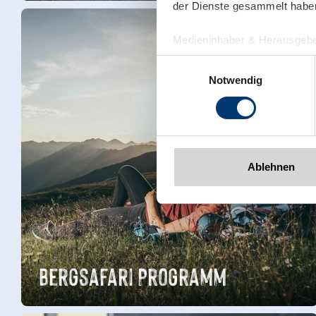
der Dienste gesammelt habe
Medieninhaber & Herausgebe
Zeller Bergbahnen Zillert
Einwilligungsauswahl
Rohr 23// A-6280 Zell am Zill
Notwendig
Tel: +43 5282 7165// info@zi
www.zillertalarena.com
Ablehnen
Bergsafari Programm