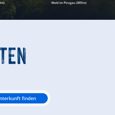
83m)
Wald im Pinzgau (885m)
ITEN
nterkunft finden