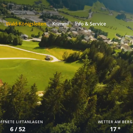
s
Wald-Königsleiten
Krimml
Info & Service
FFNETE LIFTANLAGEN
WETTER AM BERG
6 / 52
17 °