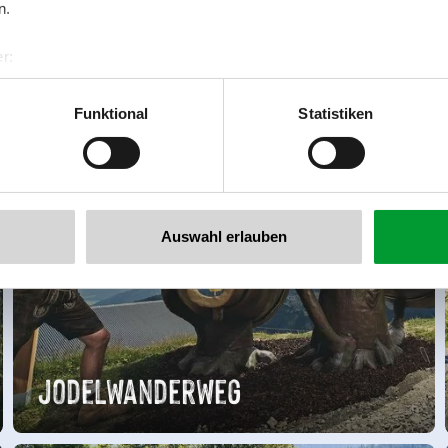
n.
r:
al GmbH & Co KG
er
Funktional
Statistiken
llertalarena.com
Auswahl erlauben
Jodelwanderweg