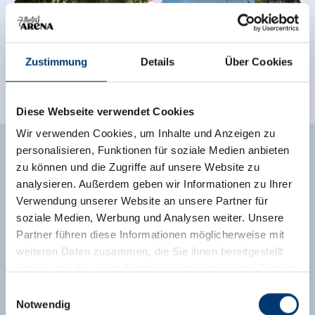
Zustimmung
Details
Über Cookies
Diese Webseite verwendet Cookies
Wir verwenden Cookies, um Inhalte und Anzeigen zu
personalisieren, Funktionen für soziale Medien anbieten
PROGRAMM
zu können und die Zugriffe auf unsere Website zu
analysieren. Außerdem geben wir Informationen zu Ihrer
KINDERFEST 2026
Verwendung unserer Website an unsere Partner für
soziale Medien, Werbung und Analysen weiter. Unsere
Partner führen diese Informationen möglicherweise mit
weiteren Daten zusammen, die Sie ihnen bereitgestellt
haben oder die sie im Rahmen Ihrer Nutzung der Dienste
Mittwoch, 29. Juli 2026
gesammelt haben.
Einwilligungsauswahl
Bouble Clown Eliran um 12:00 Uhr und 13:30 Uhr
Notwendig