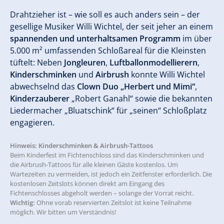
Drahtzieher ist – wie soll es auch anders sein – der
gesellige Musiker Willi Wichtel, der seit jeher an einem
spannenden und unterhaltsamen Programm
im über
5.000 m² umfassenden Schloßareal für die Kleinsten
tüftelt: Neben
Jongleuren
,
Luftballonmodellierern
,
Kinderschminken
und
Airbrush
konnte Willi Wichtel
abwechselnd das
Clown Duo „Herbert und Mimi“
,
Kinderzauberer
„Robert Ganahl“ sowie die bekannten
Liedermacher
„Bluatschink“ für „seinen“ Schloßplatz
engagieren.
Hinweis: Kinderschminken & Airbrush-Tattoos
Beim Kinderfest im Fichtenschloss sind das Kinderschminken und
die Airbrush-Tattoos für alle kleinen Gäste kostenlos. Um
Wartezeiten zu vermeiden, ist jedoch ein Zeitfenster erforderlich. Die
kostenlosen Zeitslots können direkt am Eingang des
Fichtenschlosses abgeholt werden – solange der Vorrat reicht.
Wichtig:
Ohne vorab reservierten Zeitslot ist keine Teilnahme
möglich. Wir bitten um Verständnis!