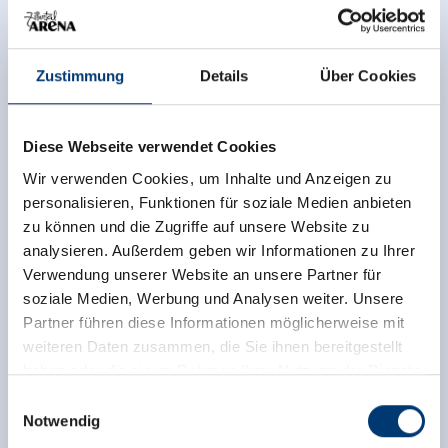
14.12.2025 - 12.12.2026
Pinzgau Bahn
(Zell am See - Krimml - Zell am See)
Zustimmung
Details
Über Cookies
gültig ab 14.12.2025
Arena Shuttle
(Rohrberg - Zell am Ziller - Ramsau -
Hippach - Laimach - Zellberg)
gültig ab 04.07.2026
Diese Webseite verwendet Cookies
Wir verwenden Cookies, um Inhalte und Anzeigen zu
Hier findest du alle weiteren Verbindungen sowie die
personalisieren, Funktionen für soziale Medien anbieten
gesamten Fahrpläne im Zillertal
.
zu können und die Zugriffe auf unsere Website zu
analysieren. Außerdem geben wir Informationen zu Ihrer
Verwendung unserer Website an unsere Partner für
soziale Medien, Werbung und Analysen weiter. Unsere
Partner führen diese Informationen möglicherweise mit
Jetzt für den newsletter
weiteren Daten zusammen, die Sie ihnen bereitgestellt
anmelden!
haben oder die sie im Rahmen Ihrer Nutzung der Dienste
gesammelt haben.
Einwilligungsauswahl
Notwendig
Anmelden
Medieninhaber & Herausgeber: