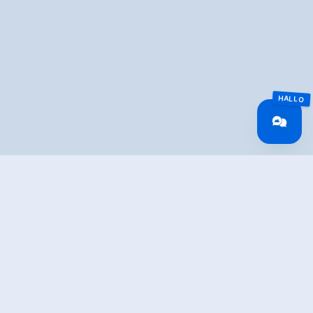
Überblick
Gehzeit
01:30 h
Zeit Bergauf
00:50 h
Zeit Bergab
00:40 h
Routenlänge
5 km
Höhenmeter