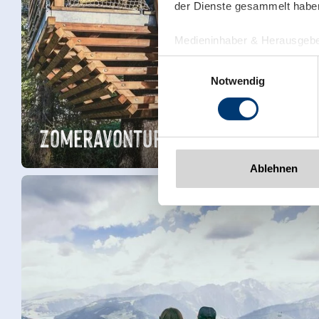
der Dienste gesammelt habe
Medieninhaber & Herausgebe
Zeller Bergbahnen Zillert
Einwilligungsauswahl
Rohr 23// A-6280 Zell am Zill
Notwendig
Tel: +43 5282 7165// info@zi
www.zillertalarena.com
Zomeravonturen
Ablehnen