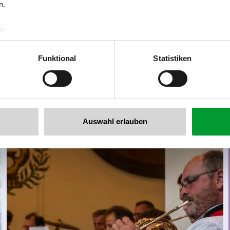
n.
r:
al GmbH & Co KG
er
Funktional
Statistiken
llertalarena.com
Hoog touwenparcours Gerlos
Auswahl erlauben