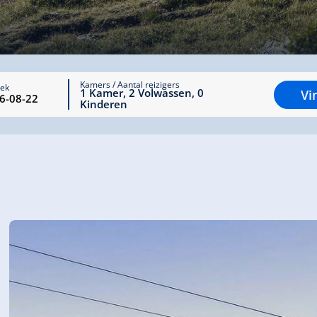
Kamers / Aantal reizigers
rek
1
Kamer
,
2
Volwassen
,
0
Vi
Kinderen