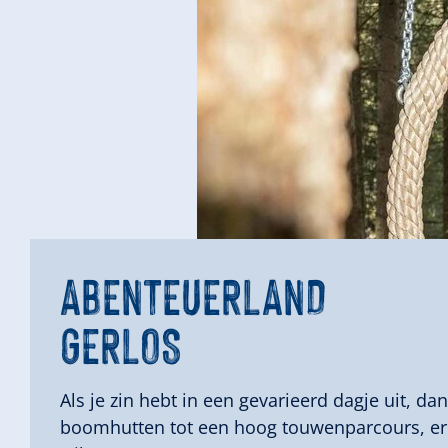
ABENTEUERLAND
ABENTEUERLAN
LATSCHENLAND
LATSCHENLAND
GERLOS
GERLOS
GERLOS
GERLOS
Als je zin hebt in een gevarieerd dagje uit, dan
boomhutten tot een hoog touwenparcours, er i