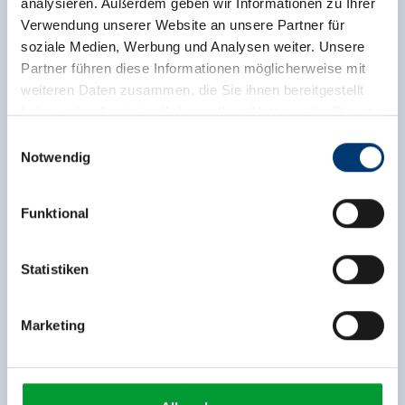
analysieren. Außerdem geben wir Informationen zu Ihrer
Verwendung unserer Website an unsere Partner für
soziale Medien, Werbung und Analysen weiter. Unsere
Partner führen diese Informationen möglicherweise mit
weiteren Daten zusammen, die Sie ihnen bereitgestellt
haben oder die sie im Rahmen Ihrer Nutzung der Dienste
Contact & Aanvraag
gesammelt haben.
Einwilligungsauswahl
Notwendig
Medieninhaber & Herausgeber:
Zeller Bergbahnen Zillertal GmbH & Co KG
Funktional
Rohr 23// A-6280 Zell am Ziller
Tel: +43 5282 7165// info@zillertalarena.com
www.zillertalarena.com
Statistiken
Marketing