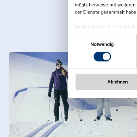
möglicherweise mit weiteren
der Dienste gesammelt habe
Medieninhaber & Herausgebe
Zeller Bergbahnen Zillert
Einwilligungsauswahl
Rohr 23// A-6280 Zell am Zill
Notwendig
Tel: +43 5282 7165// info@zi
www.zillertalarena.com
Ablehnen