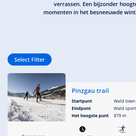
verrassen. Een bijzonder hoogte
momenten in het besneeuwde winterl
Select Filter
Pinzgau trail
Startpunt
Wald town
Eindpunt
Wald sports
Het hoogste punt
879 m
🅇