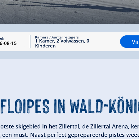
Kamers / Aantal reizigers
rek
1
Kamer
,
2
Volwassen
,
0
Vi
Kinderen
FLOIPES IN WALD-KÖNI
otste skigebied in het Zillertal, de Zillertal Arena, k
g een must. Naast perfect geprepareerde pistes weet 