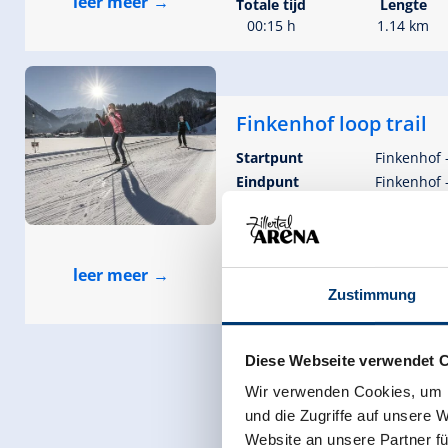
leer meer
Totale tijd
Lengte
00:15 h
1.14 km
Finkenhof loop trail
Startpunt
Finkenhof 
Eindpunt
Finkenhof 
Het hoogste punt
895 m
🅇
leer meer
Totale tijd
Lengte
Zustimmung
00:15 h
1.2 km
Diese Webseite verwendet 
Wir verwenden Cookies, um I
und die Zugriffe auf unsere 
Website an unsere Partner fü