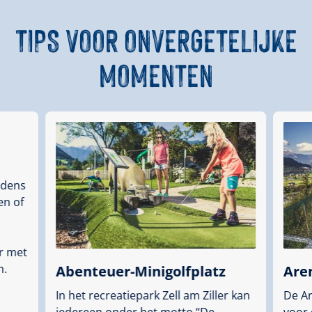
TIPS VOOR ONVERGETELIJKE
MOMENTEN
jdens
en of
e
r met
n.
Abenteuer-Minigolfplatz
Are
In het recreatiepark Zell am Ziller kan
De Ar
iedereen onder het motto “De
voor 