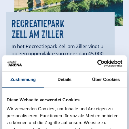
GERLOSSTEIN
WASSERWELTEN
ERLEBNISWELT
GIPFELWELT
WASSERWELTEN
RECREATIEPARK
ABENTEUERLAND
RECREATIEPARK
KRIMML
ROSENALM
KÖNIGSLEITEN
KRIMML
LATSCHENLAND
ZELL AM ZILLER
GERLOS
ZELL AM ZILLER
GERLOS
In het Recreatiepark Zell am Ziller vindt u
op een oppervlakte van meer dan 45.000
m² allerlei recreatiemogelijkheden voor
jong en oud.
leer meer
leer meer
leer meer
leer meer
leer meer
leer meer
leer meer
leer meer
leer meer
Zustimmung
Details
Über Cookies
Diese Webseite verwendet Cookies
Wir verwenden Cookies, um Inhalte und Anzeigen zu
personalisieren, Funktionen für soziale Medien anbieten
zu können und die Zugriffe auf unsere Website zu