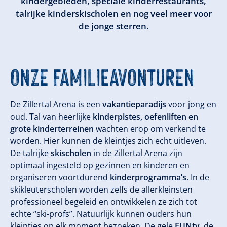
kindergebieden, speciale kinderrestaurants,
talrijke kinderskischolen en nog veel meer voor
de jonge sterren.
ONZE
FAMILIEAVONTUREN
De Zillertal Arena is een
vakantieparadijs
voor jong en
oud. Tal van heerlijke
kinderpistes, oefenliften en
grote kinderterreinen
wachten erop om verkend te
worden. Hier kunnen de kleintjes zich echt uitleven.
De talrijke
skischolen
in de Zillertal Arena zijn
optimaal ingesteld op gezinnen en kinderen en
organiseren voortdurend
kinderprogramma’s
. In de
skikleuterscholen worden zelfs de allerkleinsten
professioneel begeleid en ontwikkelen ze zich tot
echte “ski-profs”. Natuurlijk kunnen ouders hun
kleintjes op elk moment bezoeken. De gele
FUNty
, de