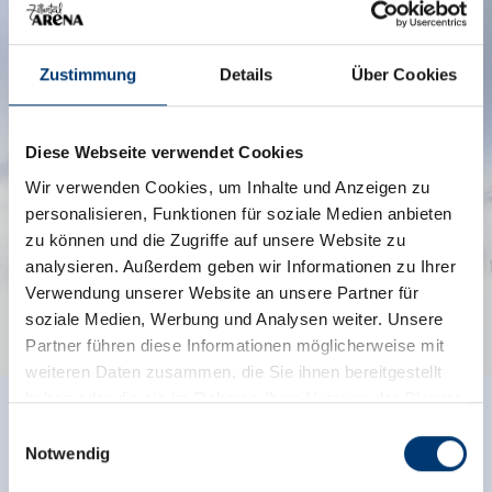
ARENA TOUR
Zustimmung
Details
Über Cookies
Puur plezier en actie: deze tour is een
geweldige ervaring voor het hele gezin.
Diese Webseite verwendet Cookies
Wir verwenden Cookies, um Inhalte und Anzeigen zu
leer meer
personalisieren, Funktionen für soziale Medien anbieten
zu können und die Zugriffe auf unsere Website zu
analysieren. Außerdem geben wir Informationen zu Ihrer
Verwendung unserer Website an unsere Partner für
soziale Medien, Werbung und Analysen weiter. Unsere
Partner führen diese Informationen möglicherweise mit
weiteren Daten zusammen, die Sie ihnen bereitgestellt
haben oder die sie im Rahmen Ihrer Nutzung der Dienste
gesammelt haben.
Einwilligungsauswahl
ONZE MASCOTTE
Notwendig
Medieninhaber & Herausgeber: