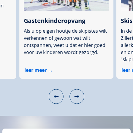
in
Gastenkinderopvang
Ski
Als u op eigen houtje de skipistes wilt
In de
verkennen of gewoon wat wilt
Zille
ontspannen, weet u dat er hier goed
aller
voor uw kinderen wordt gezorgd.
en on
“skip
leer meer
leer