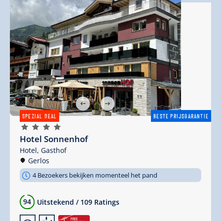
SPEZIAL DEAL
BESTE PRIJSGARANTIE
🞙
🞙
🞙
🞙
Hotel Sonnenhof
Hotel,
Gasthof
Gerlos
4 Bezoekers bekijken momenteel het pand
94
Uitstekend
/
109 Ratings