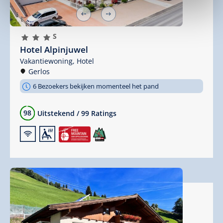
🞙
🞙
🞙
S
Hotel Alpinjuwel
Vakantiewoning,
Hotel
Gerlos
6 Bezoekers bekijken momenteel het pand
98
Uitstekend
/
99 Ratings
🜉
🗔