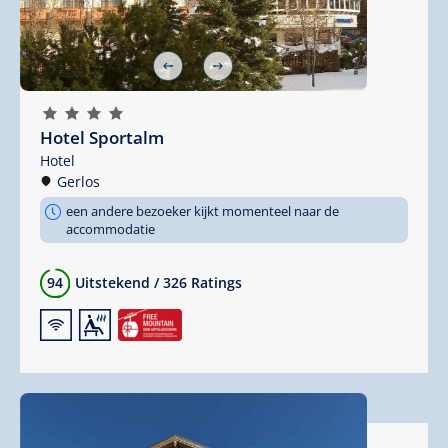
🞙
🞙
🞙
🞙
Hotel Sportalm
Hotel
Gerlos
een andere bezoeker kijkt momenteel naar de
accommodatie
94
Uitstekend
/
326 Ratings
🜉
🗔