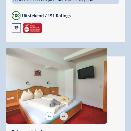
100
Uitstekend
/
151 Ratings
🜉