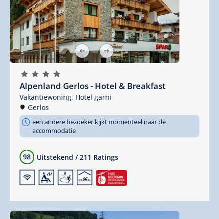
🞙
🞙
🞙
🞙
Alpenland Gerlos - Hotel & Breakfast
Vakantiewoning,
Hotel garni
Gerlos
een andere bezoeker kijkt momenteel naar de
accommodatie
98
Uitstekend
/
211 Ratings
🜉
🗔
🞷
🅤