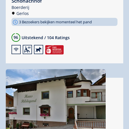
Schönachhof
Boerderij
Gerlos
3 Bezoekers bekijken momenteel het pand
96
Uitstekend
/
104 Ratings
🜉
🗔
🔮