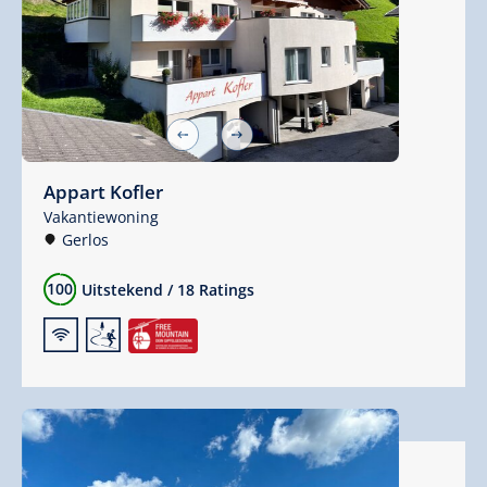
Appart Kofler
Vakantiewoning
Gerlos
100
Uitstekend
/
18 Ratings
🜉
🞷