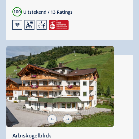
100
Uitstekend
/
13 Ratings
🜉
🗔
🞷
Arbiskogelblick