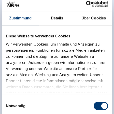
04.12.2026 - 17.12.2026
08.30 - 16.00 uur
18.12.2026 – 29.03.2027
08.00 - 16.00 uur
30.03.2027 - 11.04.2027
08.30 - 16.00 uur
Zustimmung
Details
Über Cookies
*Alleen voor wintersporters. Geen vervoer van voetgangers. Laatste
rit omhoog: 1. sectie 15.30 uur // 2. sectie 16.00 uur
Diese Webseite verwendet Cookies
Gerlossteinbahn Hainzenberg
Wir verwenden Cookies, um Inhalte und Anzeigen zu
personalisieren, Funktionen für soziale Medien anbieten
08.30 tot 16.30 uur
zu können und die Zugriffe auf unsere Website zu
18.12.2026 – 29.03.2027
(Per kwartier, doorlopend
analysieren. Außerdem geben wir Informationen zu Ihrer
indien nodig)
Verwendung unserer Website an unsere Partner für
openingstijden
soziale Medien, Werbung und Analysen weiter. Unsere
van de rodelbaan
Partner führen diese Informationen möglicherweise mit
weiteren Daten zusammen, die Sie ihnen bereitgestellt
haben oder die sie im Rahmen Ihrer Nutzung der Dienste
gesammelt haben.
Isskogelbahn & Dorfbahn Gerlos
Einwilligungsauswahl
Notwendig
Medieninhaber & Herausgeber: