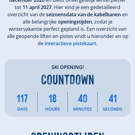
december 2026
en biedt onvergetelijk winterplezier
tot
11 april 2027
. Hier vind je een gedetailleerd
overzicht van de
seizoensdata van de kabelbanen
en
alle belangrijke
openingstijden
, zodat je
wintervakantie perfect gepland is. Een overzicht van
alle geopende liften en pistes vindt u hieronder en op
de
interactieve pistekaart
.
SKI OPENING!
COUNTDOWN
117
18
40
41
DAYS
HOURS
MINUTES
SECONDS