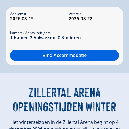
Aankomst
Vertrek
Kamers / Aantal reizigers
1
Kamer
,
2
Volwassen
,
0
Kinderen
Vind Accommodatie
ZILLERTAL ARENA
OPENINGSTIJDEN WINTER
Het winterseizoen in de Zillertal Arena begint op 4