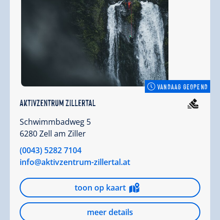
VANDAAG GEOPEND
Aktivzentrum Zillertal
Schwimmbadweg 5
6280 Zell am Ziller
(0043) 5282 7104
info@aktivzentrum-zillertal.at
toon op kaart
meer details