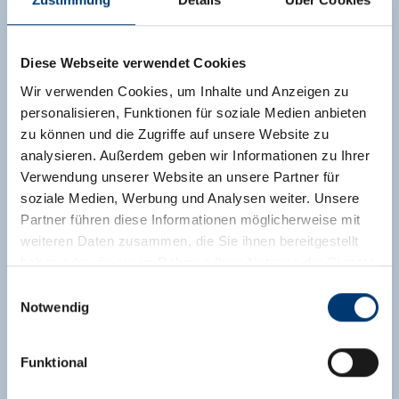
(0043) 5282 4136
andre-lechner@gmx.at
Diese Webseite verwendet Cookies
toon op kaart
Wir verwenden Cookies, um Inhalte und Anzeigen zu
personalisieren, Funktionen für soziale Medien anbieten
zu können und die Zugriffe auf unsere Website zu
meer details
analysieren. Außerdem geben wir Informationen zu Ihrer
Verwendung unserer Website an unsere Partner für
soziale Medien, Werbung und Analysen weiter. Unsere
Partner führen diese Informationen möglicherweise mit
weiteren Daten zusammen, die Sie ihnen bereitgestellt
haben oder die sie im Rahmen Ihrer Nutzung der Dienste
gesammelt haben.
Einwilligungsauswahl
Notwendig
Medieninhaber & Herausgeber:
Zeller Bergbahnen Zillertal GmbH & Co KG
Funktional
Rohr 23// A-6280 Zell am Ziller
Tel: +43 5282 7165// info@zillertalarena.com