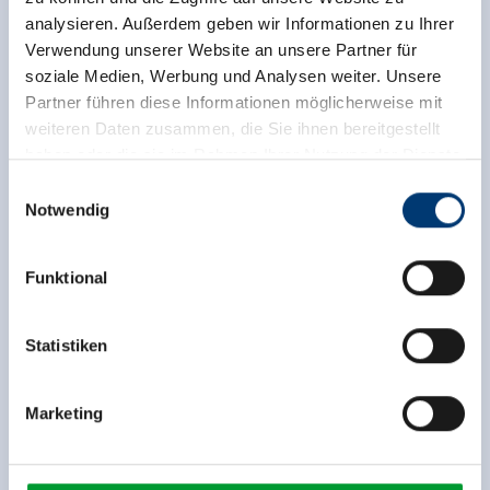
office@patterer.info
analysieren. Außerdem geben wir Informationen zu Ihrer
Verwendung unserer Website an unsere Partner für
toon op kaart
soziale Medien, Werbung und Analysen weiter. Unsere
Partner führen diese Informationen möglicherweise mit
meer details
weiteren Daten zusammen, die Sie ihnen bereitgestellt
haben oder die sie im Rahmen Ihrer Nutzung der Dienste
gesammelt haben.
Einwilligungsauswahl
Notwendig
Medieninhaber & Herausgeber:
Zeller Bergbahnen Zillertal GmbH & Co KG
Funktional
Rohr 23// A-6280 Zell am Ziller
Tel: +43 5282 7165// info@zillertalarena.com
www.zillertalarena.com
Statistiken
Marketing
Skidepot Plattenalm