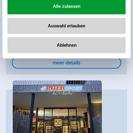
Alle zulassen
Filiale Plattenalm
5743 Krimml
+43 6564 20275
Auswahl erlauben
office@patterer.info
Ablehnen
toon op kaart
meer details