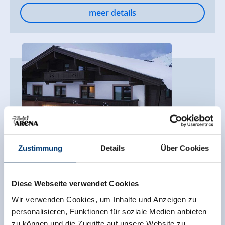
meer details
Zustimmung
Details
Über Cookies
Intersport Patterer Filiale Duxeralm
Diese Webseite verwendet Cookies
Hochkrimml 56
Wir verwenden Cookies, um Inhalte und Anzeigen zu
5743 Krimml
personalisieren, Funktionen für soziale Medien anbieten
+43 6564 8349
zu können und die Zugriffe auf unsere Website zu