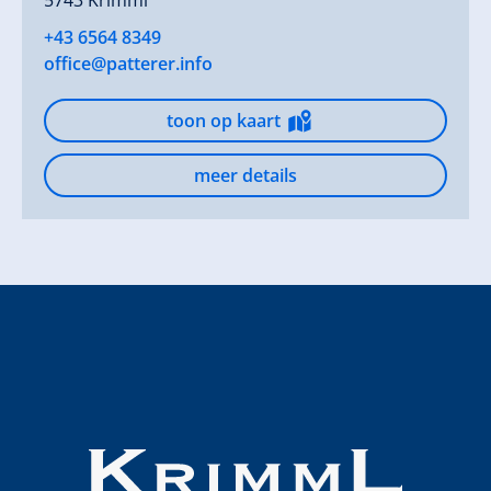
5743 Krimml
+43 6564 8349
office@patterer.info
toon op kaart
meer details