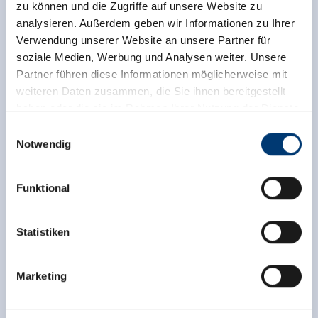
zu können und die Zugriffe auf unsere Website zu
analysieren. Außerdem geben wir Informationen zu Ihrer
Verwendung unserer Website an unsere Partner für
soziale Medien, Werbung und Analysen weiter. Unsere
Partner führen diese Informationen möglicherweise mit
weiteren Daten zusammen, die Sie ihnen bereitgestellt
haben oder die sie im Rahmen Ihrer Nutzung der Dienste
gesammelt haben.
Einwilligungsauswahl
Notwendig
Medieninhaber & Herausgeber:
Zeller Bergbahnen Zillertal GmbH & Co KG
Funktional
Rohr 23// A-6280 Zell am Ziller
Tel: +43 5282 7165// info@zillertalarena.com
www.zillertalarena.com
Statistiken
Marketing