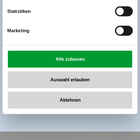
Tel: +43 5282 7165// info@zillertalarena.com
www.zillertalarena.com
Statistiken
leer meer
Marketing
Alle zulassen
Auswahl erlauben
Ablehnen