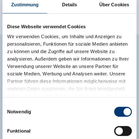
Zustimmung
Details
Über Cookies
Brochure bestellen
Diese Webseite verwendet Cookies
Wir verwenden Cookies, um Inhalte und Anzeigen zu
personalisieren, Funktionen für soziale Medien anbieten
zu können und die Zugriffe auf unsere Website zu
RECREATIEPARK ZELL AM
analysieren. Außerdem geben wir Informationen zu Ihrer
Verwendung unserer Website an unsere Partner für
ZILLER
soziale Medien, Werbung und Analysen weiter. Unsere
Partner führen diese Informationen möglicherweise mit
weiteren Daten zusammen, die Sie ihnen bereitgestellt
Op een oppervlakte van meer dan 45.000 m² vind je
haben oder die sie im Rahmen Ihrer Nutzung der Dienste
alle denkbare recreatiemogelijkheden voor jong en
gesammelt haben.
Einwilligungsauswahl
oud. Een
bijzonder hoogtepunt
is de
avontuurlijke
Notwendig
midgetgolfbaan Abenteuer-Minigolfplatz “De
Medieninhaber & Herausgeber:
schatten van het Zillertal”
. In de
Goldgräber-Spielplatz
Zeller Bergbahnen Zillertal GmbH & Co KG
(goudzoekersspeeltuin)
kunnen kinderen en ouders
Funktional
Rohr 23// A-6280 Zell am Ziller
deze historische, avontuurlijke wereld induiken.