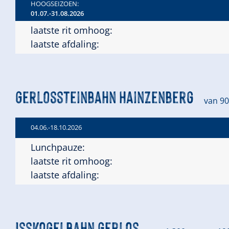
HOOGSEIZOEN:
01.07.-31.08.2026
laatste rit omhoog:
laatste afdaling:
Gerlossteinbahn Hainzenberg
van 90
04.06.-18.10.2026
Lunchpauze:
laatste rit omhoog:
laatste afdaling:
Isskogelbahn Gerlos