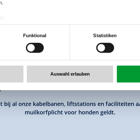
n.
r:
orden gewijzigd als gevolg van weersomstandigheden – voo
al GmbH & Co KG
er
Funktional
Statistiken
llertalarena.com
Auswahl erlauben
Aanlijn- & muilkorfplicht voor ho
bij al onze kabelbanen, liftstations en faciliteiten 
muilkorfplicht voor honden geldt.