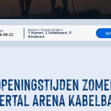
Kamers / Aantal reizigers
rek
1
Kamer
,
2
Volwassen
,
0
Vi
Kinderen
OPENINGSTIJDEN ZOME
LERTAL ARENA KABELB