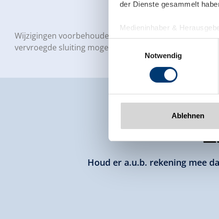
der Dienste gesammelt habe
Medieninhaber & Herausgebe
Wijzigingen voorbehouden! De openingstijden kunnen w
Zeller Bergbahnen Zillert
Einwilligungsauswahl
vervroegde sluiting mogelijk.
Rohr 23// A-6280 Zell am Zill
Notwendig
Tel: +43 5282 7165// info@zi
www.zillertalarena.com
Ablehnen
Houd er a.u.b. rekening mee dat 