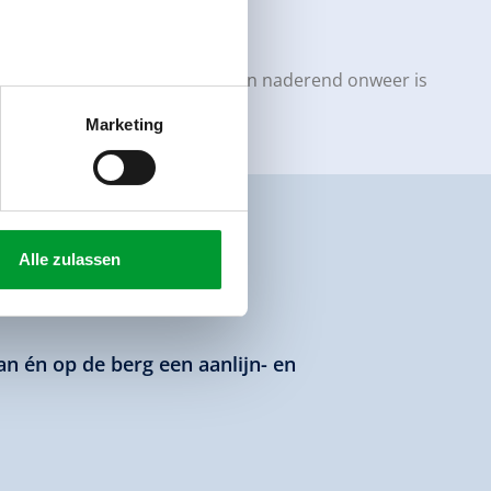
ral in geval van slecht weer en naderend onweer is
Marketing
Alle zulassen
nden
aan én op de berg een aanlijn- en