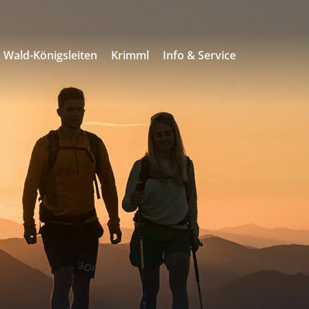
Wald-Königsleiten
Krimml
Info & Service