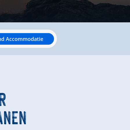
nd Accommodatie
R
ANEN