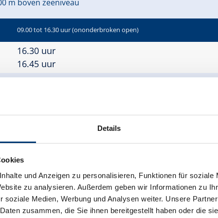
00 m boven zeeniveau
09.00 tot 16.30 uur (ononderbroken open)
16.30 uur
16.45 uur
 2.200 m boven zeeniveau
Details
09:00 tot 16:00 (ononderbroken open)
Cookies
15.45 uur
16.00 uur
nhalte und Anzeigen zu personalisieren, Funktionen für soziale
Website zu analysieren. Außerdem geben wir Informationen zu I
r soziale Medien, Werbung und Analysen weiter. Unsere Partner
 Daten zusammen, die Sie ihnen bereitgestellt haben oder die s