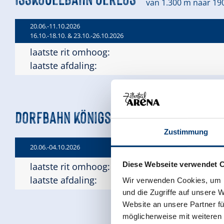
van 1.300 m naar 19
20.06.-11.10.2026
16.10.-18.10. & 23.10.-26.10.2026
laatste rit omhoog:
laatste afdaling:
Dorfbahn Königsleiten
van 1.600 m naar
Zustimmung
20.06.-04.10.2026
Diese Webseite verwendet 
laatste rit omhoog:
laatste afdaling:
Wir verwenden Cookies, um I
und die Zugriffe auf unsere 
Website an unsere Partner fü
möglicherweise mit weiteren