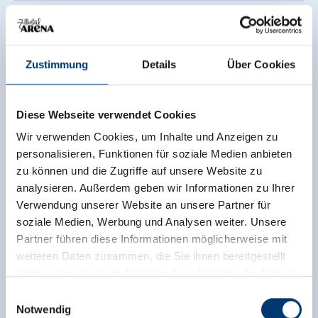
Zustimmung
Details
Über Cookies
Diese Webseite verwendet Cookies
Wir verwenden Cookies, um Inhalte und Anzeigen zu
personalisieren, Funktionen für soziale Medien anbieten
zu können und die Zugriffe auf unsere Website zu
analysieren. Außerdem geben wir Informationen zu Ihrer
E-Bike Verleih Intersport Huber - Isskogelbahn
Verwendung unserer Website an unsere Partner für
soziale Medien, Werbung und Analysen weiter. Unsere
Hnr. 306
Partner führen diese Informationen möglicherweise mit
6281 Gerlos
weiteren Daten zusammen, die Sie ihnen bereitgestellt
(0043) 5284 5432
haben oder die sie im Rahmen Ihrer Nutzung der Dienste
verleih@sport-huber.at
gesammelt haben.
Einwilligungsauswahl
Notwendig