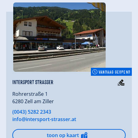
VANDAAG GEOPEND
Intersport Strasser
Rohrerstraße 1
6280 Zell am Ziller
(0043) 5282 2343
info@intersport-strasser.at
toon op kaart