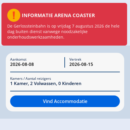
INFORMATIE ARENA COASTER
De Gerlossteinbahn is op vrijdag 7 augustus 2026 de hele
dag buiten dienst vanwege noodzakelijke
onderhoudswerkzaamheden.
Aankomst
Vertrek
Kamers / Aantal reizigers
1
Kamer
,
2
Volwassen
,
0
Kinderen
Vind Accommodatie