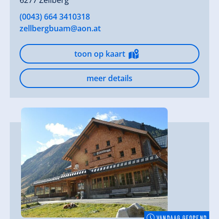
6277 Zellberg
(0043) 664 3410318
zellbergbuam@aon.at
toon op kaart
meer details
VANDAAG GEOPEND