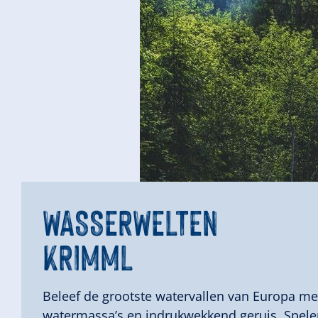
WASSERWELTEN
KRIMML
Beleef de grootste watervallen van Europa m
watermassa’s en indrukwekkend geruis. Spelen