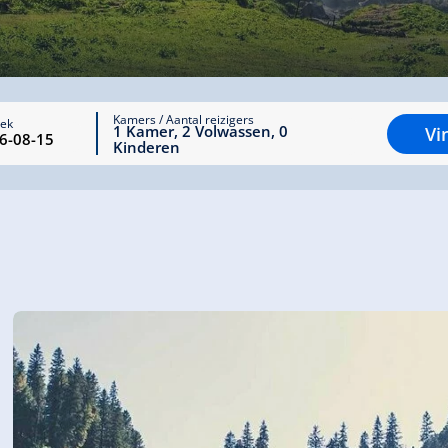
Kamers / Aantal reizigers
rek
1
Kamer
,
2
Volwassen
,
0
Vi
Kinderen