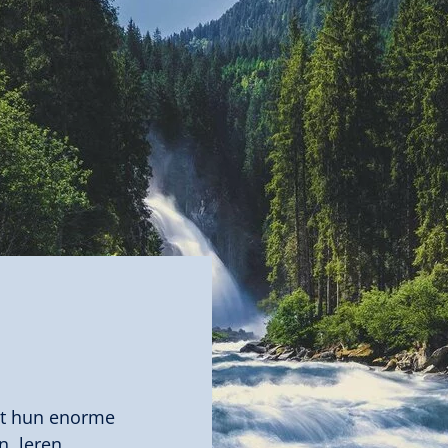
et hun enorme
, leren,