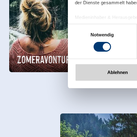
der Dienste gesammelt habe
Medieninhaber & Herausgebe
Zeller Bergbahnen Zillert
Einwilligungsauswahl
Rohr 23// A-6280 Zell am Zill
Notwendig
Tel: +43 5282 7165// info@zi
www.zillertalarena.com
Zomeravonturen
Ablehnen