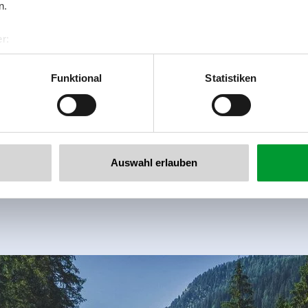
n.
r:
al GmbH & Co KG
er
Funktional
Statistiken
llertalarena.com
Krimml-watervallen &
Wasserwelten
Auswahl erlauben