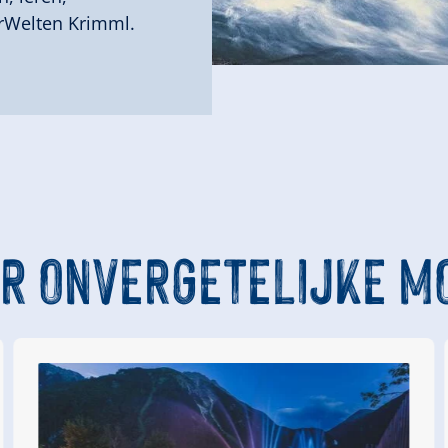
rWelten Krimml.
R ONVERGETELIJKE 