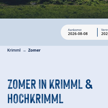
Aankomst
Vert
Krimml
Zomer
ZOMER
IN KRIMML &
HOCHKRIMML