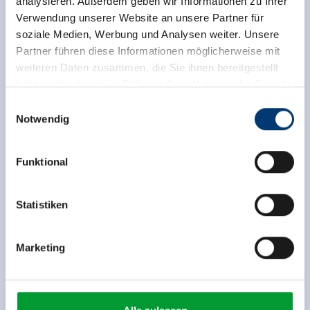
analysieren. Außerdem geben wir Informationen zu Ihrer
Verwendung unserer Website an unsere Partner für
soziale Medien, Werbung und Analysen weiter. Unsere
Partner führen diese Informationen möglicherweise mit
weiteren Daten zusammen, die Sie ihnen bereitgestellt
haben oder die sie im Rahmen Ihrer Nutzung der Dienste
gesammelt haben.
Einwilligungsauswahl
Notwendig
Medieninhaber & Herausgeber:
Zeller Bergbahnen Zillertal GmbH & Co KG
Funktional
Rohr 23// A-6280 Zell am Ziller
Tel: +43 5282 7165// info@zillertalarena.com
www.zillertalarena.com
Statistiken
Marketing