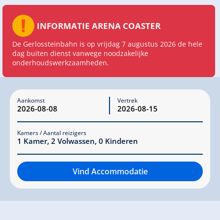
INFORMATIE ARENA COASTER
De Gerlossteinbahn is op vrijdag 7 augustus 2026 de hele
dag buiten dienst vanwege noodzakelijke
onderhoudswerkzaamheden.
Aankomst
Vertrek
Kamers / Aantal reizigers
1
Kamer
,
2
Volwassen
,
0
Kinderen
Vind Accommodatie