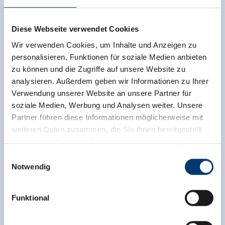
Diese Webseite verwendet Cookies
Wir verwenden Cookies, um Inhalte und Anzeigen zu
personalisieren, Funktionen für soziale Medien anbieten
zu können und die Zugriffe auf unsere Website zu
analysieren. Außerdem geben wir Informationen zu Ihrer
VISSEN IN GERLOS
Verwendung unserer Website an unsere Partner für
soziale Medien, Werbung und Analysen weiter. Unsere
Partner führen diese Informationen möglicherweise mit
De aangenaam rustgevende stilte en kalmte in
weiteren Daten zusammen, die Sie ihnen bereitgestellt
combinatie met het
fantastische natuurlandschap
haben oder die sie im Rahmen Ihrer Nutzung der Dienste
van de bergen is wat
vissen
tot zo’n bijzondere
gesammelt haben.
Einwilligungsauswahl
ervaring maakt. Vispassen zijn verkrijgbaar bij Hotel
Notwendig
Platzer en Restaurant Seestüberl in Gerlos.
Medieninhaber & Herausgeber:
Zeller Bergbahnen Zillertal GmbH & Co KG
Funktional
Rohr 23// A-6280 Zell am Ziller
GOLF DRIVING RANGE BIJ
Tel: +43 5282 7165// info@zillertalarena.com