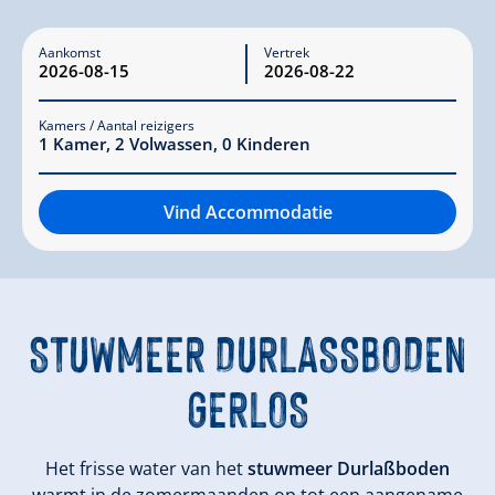
Aankomst
Vertrek
Kamers / Aantal reizigers
1
Kamer
,
2
Volwassen
,
0
Kinderen
Vind Accommodatie
STUWMEER DURLASSBODEN G
ERLOS
Het frisse water van het
stuwmeer Durlaßboden