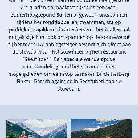
warmt in de zomermaanden op tot een aangename
21° graden en maakt van Gerlos een waar
zomerhoogtepunt!
Surfen
of gewoon ontspannen
tijdens het
ronddobberen
,
zwemmen
,
sta op
peddelen
,
kajakken of waterfietsen
– het is allemaal
mogelijk! Je kunt ook ontspannen op de zonneweide
bij het meer. De aanlegsteiger bevindt zich direct aan
de stuwdam van het stuwmeer bij het restaurant
“Seestüberl”.
Een speciale wandeltip:
de
rondwandeling rond het stuwmeer met
mogelijkheden om een stop te maken bij de herberg
Finkau, Bärschlagalm en in Seestüberl aan de
stuwdam.